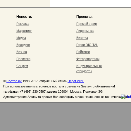
Новости:
Проекты:
Реклама
Прямой эфир
Маркетинг
Лицо рынка
Медиа
Визитка
Брендинг
Герои DIGITAL
Бизнес
Рейтинги
Политика
Фоторепортажи
Социум
Индустриальные
стандарты
©
Состав.ру
1998-2017, фирменный стиль
Depot WPF
При использовании материалов портала ссылка на Sostav.ru обязательна!
тел/факс:
+7 (495) 230 0597
адрес:
109004, Москва, Полковая 3/3
Администрация Sostav.ru просит Вас сообщать о всех замеченных технических неп