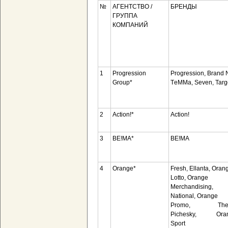
№
АГЕНТСТВО /
БРЕНДЫ
ГРУППА
КОМПАНИЙ
1
Progression
Progression, Brand 
Group*
TеMMа, Seven, Targ
2
Action!*
Action!
3
BE!MA*
BE!MA
4
Orange*
Fresh, Ellanta, Oran
Lotto, Orange
Merchandising,
National, Orange
Promo, Th
Pichesky, Ora
Sport