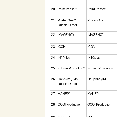
20
Point Passat*
Point Passat
21
Poster One*/
Poster One
Russia Direct
22
IMAGENCY*
IMAGENCY
23
ICON*
ICON
24
IN10sive*
IN10sive
25
InTown Promotion*
InTown Promotion
26
Фабрика ДМ*/
Фабрика ДМ
Russia Direct
27
МАЙЕР*
МАЙЕР
28
OGGI Production
OGGI Production