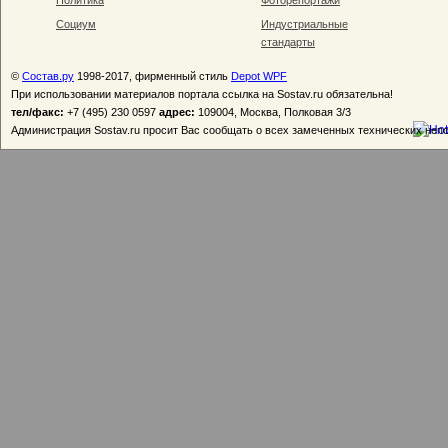
Политика
Фоторепортажи
Социум
Индустриальные
стандарты
©
Состав.ру
1998-2017, фирменный стиль
Depot WPF
При использовании материалов портала ссылка на Sostav.ru обязательна!
тел/факс:
+7 (495) 230 0597
адрес:
109004, Москва, Полковая 3/3
Администрация Sostav.ru просит Вас сообщать о всех замеченных технических неп