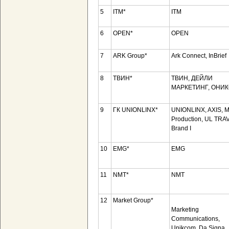
5
ITM*
ITM
6
OPEN*
OPEN
7
ARK Group*
Ark Connect, InBrief
8
ТВИН*
ТВИН, ДЕЙЛИ
МАРКЕТИНГ, ОНИ
9
ГК UNIONLINX*
UNIONLINX, AXIS, 
Production, UL TRA
Brand I
10
EMG*
EMG
11
NMT*
NMT
12
Market Group*
Marketing
Communications,
Unikcom, Da Signa,