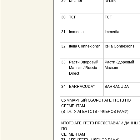
29
M-Liner*
M-Liner
30
TCF
TCF
31
Immedia
Immedia
32
Itella Connexions*
Itella Connexions
33
Расти Здоровый
Расти Здоровый
Малыш / Russia
Малыш
Direct
34
BARRACUDA*
BARRACUDA
СУММАРНЫЙ ОБОРОТ АГЕНТСТВ ПО
СЕГМЕНТА
(В Т.Ч. У АГЕНТСТВ - ЧЛЕНОВ РАМУ)
ИТОГО АГЕНТСТВ ПРЕДСТАВИЛИ ДАННЫ
ПО
СЕГМЕНТАМ (