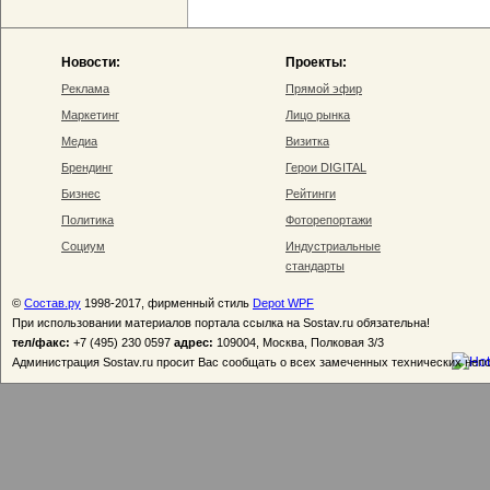
Новости:
Проекты:
Реклама
Прямой эфир
Маркетинг
Лицо рынка
Медиа
Визитка
Брендинг
Герои DIGITAL
Бизнес
Рейтинги
Политика
Фоторепортажи
Социум
Индустриальные
стандарты
©
Состав.ру
1998-2017, фирменный стиль
Depot WPF
При использовании материалов портала ссылка на Sostav.ru обязательна!
тел/факс:
+7 (495) 230 0597
адрес:
109004, Москва, Полковая 3/3
Администрация Sostav.ru просит Вас сообщать о всех замеченных технических неп