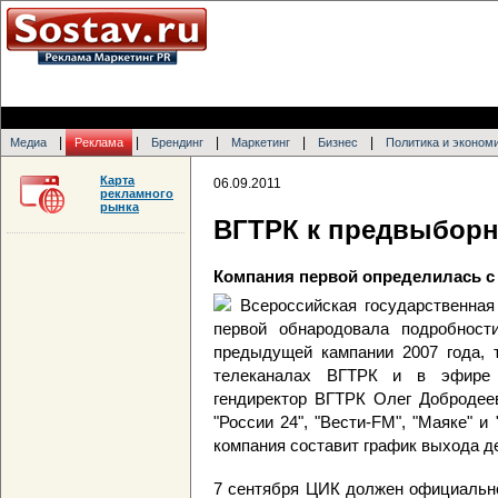
|
|
|
|
|
Медиа
Реклама
Брендинг
Маркетинг
Бизнес
Политика и эконом
Карта
06.09.2011
рекламного
рынка
ВГТРК к предвыборн
Компания первой определилась с
Всероссийская государственна
первой обнародовала подробност
предыдущей кампании 2007 года, 
телеканалах ВГТРК и в эфире 
гендиректор ВГТРК Олег Добродеев
"России 24", "Вести-FM", "Маяке" и
компания составит график выхода д
7 сентября ЦИК должен официально