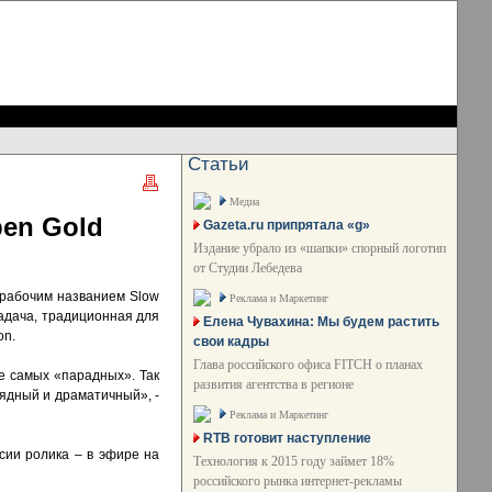
Статьи
Медиа
pen Gold
Gazeta.ru припрятала «g»
Издание убрало из «шапки» спорный логотип
от Студии Лебедева
д рабочим названием Slow
Реклама и Маркетинг
задача, традиционная для
Елена Чувахина: Мы будем растить
on.
свои кадры
Глава российского офиса FITCH о планах
е самых «парадных». Так
развития агентства в регионе
лядный и драматичный», -
Реклама и Маркетинг
RTB готовит наступление
сии ролика – в эфире на
Технология к 2015 году займет 18%
российского рынка интернет-рекламы