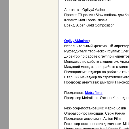
Агентство: Ogilvy&Mather
Проект: ТВ-ролик «Slow motion» для бр
Клиент: Kraft Foods Russia
Бренд: Alpen Gold Composition
Ogilvy&Mather
:
Исполнительный креативный директор:
Руководители творческой группы: Олег
Директор по работе с группой клиент
Менеджер по работе с клиентом: Анас
Младший менеджер по работе с клиен
Помощник менеджера по работе с кли
Старший менеджер по стратегическом
Продюсер агентства: Дмитрий Никоно
Продакшен:
Metrafilms
Продюсер Metrafilms: Оксана Каранда
Режиссер-постановщик: Марио Зозин
Оператор-постановщик: Серж Роман
Продакшен демочасти: Action Film
Режиссер-постановщик демочасти: Mic