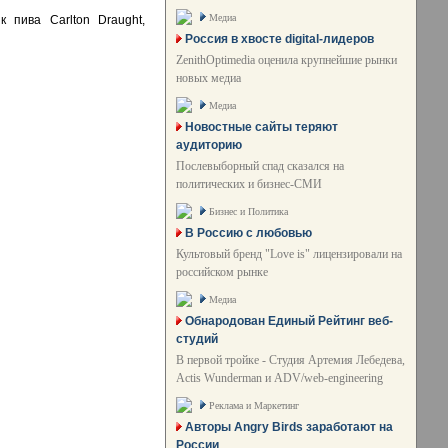
Медиа
 пива Carlton Draught,
Россия в хвосте digital-лидеров
ZenithOptimedia оценила крупнейшие рынки
новых медиа
Медиа
Новостные сайты теряют
аудиторию
Послевыборный спад сказался на
политических и бизнес-СМИ
Бизнес и Политика
В Россию с любовью
Культовый бренд "Love is" лицензировали на
российском рынке
Медиа
Обнародован Единый Рейтинг веб-
студий
В первой тройке - Студия Артемия Лебедева,
Actis Wunderman и ADV/web-engineering
Реклама и Маркетинг
Авторы Angry Birds заработают на
России