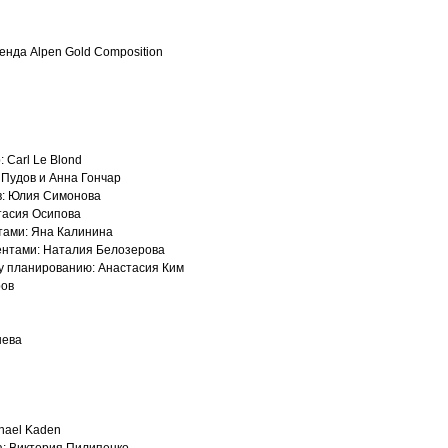
енда Alpen Gold Composition
 Carl Le Blond
 Пудов и Анна Гончар
ов: Юлия Симонова
тасия Осипова
тами: Яна Калинина
ентами: Наталия Белозерова
у планированию: Анастасия Ким
ров
шева
hael Kaden