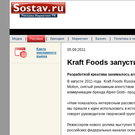
|
|
|
|
|
Медиа
Реклама
Брендинг
Маркетинг
Бизнес
Политика и э
Карта
05.09.2011
рекламного
рынка
Kraft Foods запус
Разработкой креатива занималось а
В августе 2011 года Kraft Foods Russ
Motion, снятый рекламным агентством
коммуникации бренда Alpen Gold– про
«Нам показалось интересным рассмотр
мы пришли к идее использовать в исто
говорят руководители творческой груп
Режиссером нового ролика выступил М
российских федеральных каналах осен