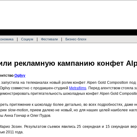
|
|
|
кономика
Социум
Фестивали
Бизнес-блоги
тили рекламную кампанию конфет Al
гентство
Ogilvy
ia запустила на телеканалах новый ролик конфет Alpen Gold Composition по
 Ogilvy совместно с продакшен-студией
Metrafilms
. Перед агентством стояла 
демонстрировать притягательность шоколадных конфет Alpen Gold Compositi
еть притяжение к шоколаду более детально, во всех подробностях, даже н
рии slow-motion, прием далеко не новый, но для наших целей наиболее наг
пы Анна Гончар и Олег Пудов.
арио Зозин. Результатом съемок явились 25 секундная и 15 секундная вер
ью 2011 года.