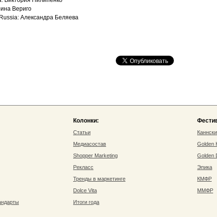
a: Виктория Пилипенко
рина Вериго
Russia: Александра Беляева
Колонки:
Фести
Статьи
Каннск
Медиасостав
Golden
Shopper Marketing
Golden
Рекласс
Эпика
Тренды в маркетинге
КМФР
Dolce Vita
ММФР
андарты
Итоги года