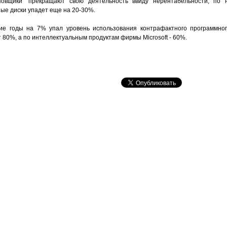
овщики" прекращают свою деятельность ввиду нерентабельности, по н
ые диски упадет еще на 20-30%.
ние годы на 7% упал уровень использования контрафактного программног
 80%, а по интеллектуальным продуктам фирмы Microsoft - 60%.