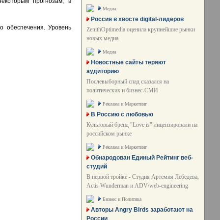
екоторым прогнозам, в
Медиа
Россия в хвосте digital-лидеров
о обеспечения. Уровень
ZenithOptimedia оценила крупнейшие рынки
новых медиа
Медиа
Новостные сайты теряют
аудиторию
Послевыборный спад сказался на
политических и бизнес-СМИ
Реклама и Маркетинг
В Россию с любовью
Культовый бренд "Love is" лицензировали на
российском рынке
Реклама и Маркетинг
Обнародован Единый Рейтинг веб-
студий
В первой тройке - Студия Артемия Лебедева,
Actis Wunderman и ADV/web-engineering
Бизнес и Политика
Авторы Angry Birds заработают на
России