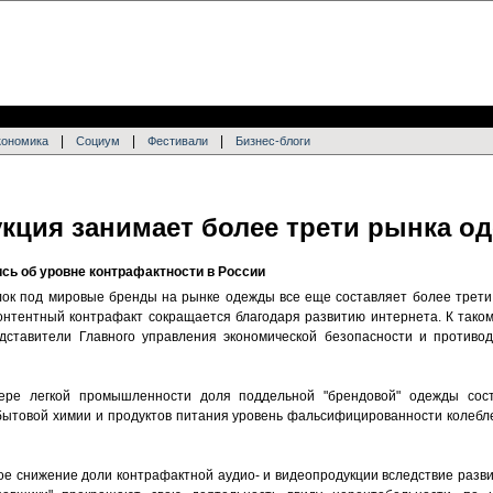
|
|
|
кономика
Социум
Фестивали
Бизнес-блоги
кция занимает более трети рынка о
сь об уровне контрафактности в России
ок под мировые бренды на рынке одежды все еще составляет более трети 
контентный контрафакт сокращается благодаря развитию интернета. К таком
дставители Главного управления экономической безопасности и противо
ере легкой промышленности доля поддельной "брендовой" одежды сос
бытовой химии и продуктов питания уровень фальсифицированности колебле
е снижение доли контрафактной аудио- и видеопродукции вследствие развит