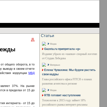
Статьи
Медиа
дежды
Gazeta.ru припрятала «g»
Издание убрало из «шапки» спорный логотип
от Студии Лебедева
от общего оборота, в то
Интервью
у выводу в своем отчете
Елена Чувахина: Мы будем растить
действия коррупции
МВД
свои кадры
Глава российского офиса FITCH о планах
развития агентства в регионе
тавляет 37%. На рынке
тся в пределах от 15 до
Медиа
RTB готовит наступление
Технология к 2015 году займет 18%
ия интернета - от 15 до
российского рынка интернет-рекламы