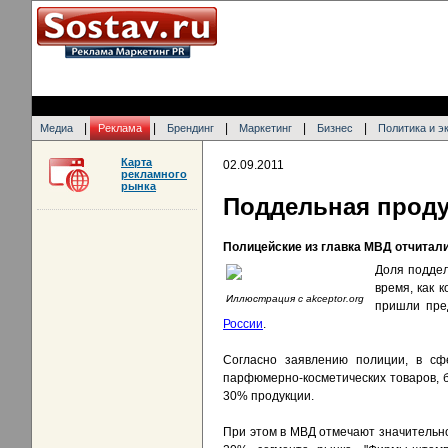
|
|
|
|
|
Медиа
Реклама
Брендинг
Маркетинг
Бизнес
Политика и э
Карта
02.09.2011
рекламного
рынка
Поддельная проду
Полицейские из главка МВД отчитали
Доля поддел
время, как 
Иллюстрация с akceptor.org
пришли пре
России
.
Согласно заявлению полиции, в сф
парфюмерно-косметических товаров, 
30% продукции.
При этом в МВД отмечают значительно