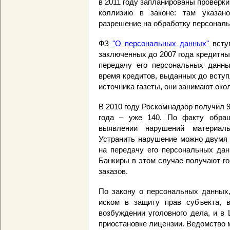
в 2011 году запланированы проверк
коллизию в законе: там указан
разрешение на обработку персональ
ФЗ
"О персональных данных"
вступ
заключенных до 2007 года кредитны
передачу его персональных данн
время кредитов, выданных до вступ
источника газеты, они занимают ок
В 2010 году Роскомнадзор получил 9
года – уже 140. По факту обращ
выявлении нарушений материалы
Устранить нарушение можно двумя 
на передачу его персональных дан
Банкиры в этом случае получают г
заказов.
По закону о персональных данных,
иском в защиту прав субъекта, 
возбуждении уголовного дела, и в
приостановке лицензии. Ведомство 