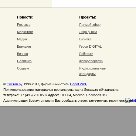
Новости:
Проекты:
Реклама
Прямой эфир
Маркетинг
Лицо рынка
Медиа
Визитка
Брендинг
Герои DIGITAL
Бизнес
Рейтинги
Политика
Фоторепортажи
Социум
Индустриальные
стандарты
©
Состав.ру
1998-2017, фирменный стиль
Depot WPF
При использовании материалов портала ссылка на Sostav.ru обязательна!
тел/факс:
+7 (495) 230 0597
адрес:
109004, Москва, Полковая 3/3
Администрация Sostav.ru просит Вас сообщать о всех замеченных технических неп