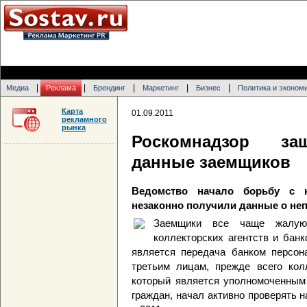
|
|
|
|
|
Медиа
Реклама
Брендинг
Маркетинг
Бизнес
Политика и эконом
Карта
01.09.2011
рекламного
рынка
Роскомнадзор за
данные заемщиков
Ведомство начало борьбу с к
незаконно получили данные о не
Заемщики все чаще жалуют
коллекторских агентств и бан
является передача банком персон
третьим лицам, прежде всего кол
который является уполномоченным
граждан, начал активно проверять