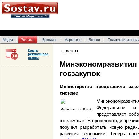
|
|
|
|
|
Медиа
Реклама
Брендинг
Маркетинг
Бизнес
Политика и эконом
Карта
01.09.2011
рекламного
рынка
Минэкономразвити
госзакупок
Министерство представило зак
системе
Минэкономразвити
Федеральной ко
Иллюстрация Fotolia
представляет собо
госзакупках. В прошлом году прези
поручил разработать новую редак
развития экономики. Теперь прое