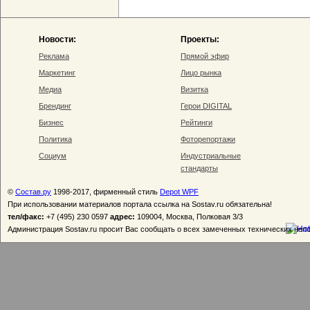
Новости:
Проекты:
Реклама
Прямой эфир
Маркетинг
Лицо рынка
Медиа
Визитка
Брендинг
Герои DIGITAL
Бизнес
Рейтинги
Политика
Фоторепортажи
Социум
Индустриальные
стандарты
©
Состав.ру
1998-2017, фирменный стиль
Depot WPF
При использовании материалов портала ссылка на Sostav.ru обязательна!
тел/факс:
+7 (495) 230 0597
адрес:
109004, Москва, Полковая 3/3
Администрация Sostav.ru просит Вас сообщать о всех замеченных технических неп