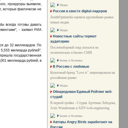
ого, прокуроры выявили,
Медиа
, которые фактически не
Россия в хвосте digital-лидеров
ZenithOptimedia оценила крупнейшие рынки
новых медиа
Мы всегда готовы давать
ментами", - заявил РИА
Медиа
Новостные сайты теряют
аудиторию
ся до 32 миллиардов. По
Послевыборный спад сказался на
5,555 милиарда рублей".
политических и бизнес-СМИ
й пришла государственная
001 миллиарда рублей, в
Бизнес и Политика
В Россию с любовью
Культовый бренд "Love is" лицензировали на
российском рынке
Медиа
Обнародован Единый Рейтинг веб-
студий
В первой тройке - Студия Артемия Лебедева,
Actis Wunderman и ADV/web-engineering
Бизнес и Политика
Авторы Angry Birds заработают на
России