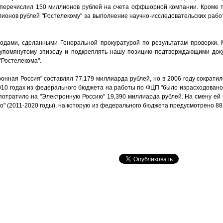
перечислил 150 миллионов рублей на счета оффшорной компании. Кроме т
ионов рублей "Ростелекому" за выполнение научно-исследовательских работ
водами, сделанными Генеральной прокуратурой по результатам проверки. 
упомянутому эпизоду и подкреплять нашу позицию подтверждающими доку
"Ростелекома".
ная Россия" составлял 77,179 миллиарда рублей, но в 2006 году сократил
10 годах из федерального бюджета на работы по ФЦП "было израсходовано 
о потратило на "Электронную Россию" 19,390 миллиарда рублей. На смену е
 (2011-2020 годы), на которую из федерального бюджета предусмотрено 88,