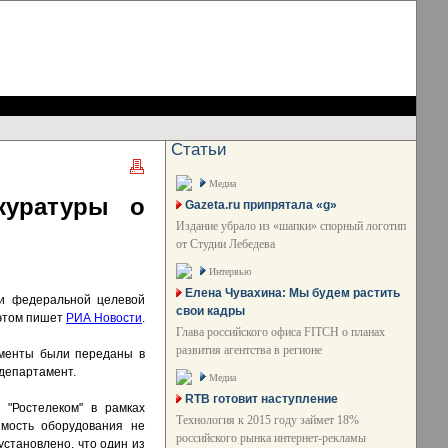
Статьи
Медиа
куратуры о
Gazeta.ru припрятала «g»
Издание убрало из «шапки» спорный логотип
от Студии Лебедева
Интервью
Елена Чувахина: Мы будем растить
ии федеральной целевой
свои кадры
 этом пишет
РИА Новости
.
Глава российского офиса FITCH о планах
развития агентства в регионе
кументы были переданы в
 департамент.
Медиа
RTB готовит наступление
 "Ростелеком" в рамках
Технология к 2015 году займет 18%
имость оборудования не
российского рынка интернет-рекламы
становлено, что один из