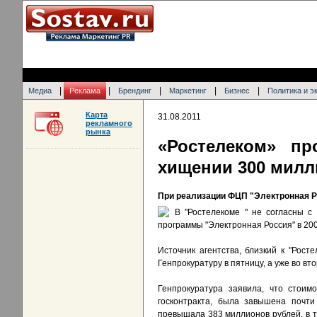
|
|
|
|
|
Медиа
Реклама
Брендинг
Маркетинг
Бизнес
Политика и э
Карта
31.08.2011
рекламного
рынка
«Ростелеком» пр
хищении 300 милл
При реализации ФЦП "Электронная Р
В "Ростелекоме " не согласны с
программы "Электронная Россия" в 20
Источник агентства, близкий к "Рос
Генпрокуратуру в пятницу, а уже во в
Генпрокуратура заявила, что стоим
госконтракта, была завышена почт
превышала 383 миллионов рублей, в т