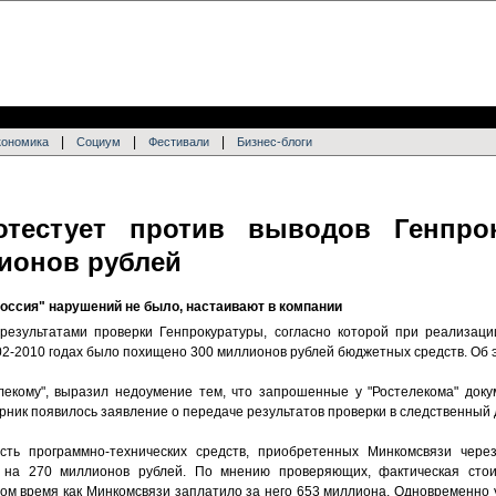
|
|
|
кономика
Социум
Фестивали
Бизнес-блоги
отестует против выводов Генпро
ионов рублей
оссия" нарушений не было, настаивают в компании
 результатами проверки Генпрокуратуры, согласно которой при реализац
02-2010 годах было похищено 300 миллионов рублей бюджетных средств. Об
телекому", выразил недоумение тем, что запрошенные у "Ростелекома" до
торник появилось заявление о передаче результатов проверки в следственный
ость программно-технических средств, приобретенных Минкомсвязи через
и на 270 миллионов рублей. По мнению проверяющих, фактическая сто
ом время как Минкомсвязи заплатило за него 653 миллиона. Одновременно у