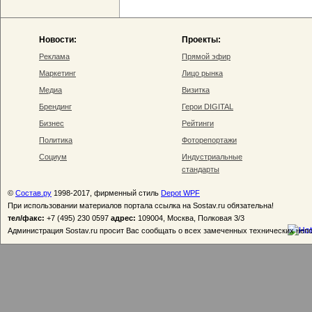
Новости:
Проекты:
Реклама
Прямой эфир
Маркетинг
Лицо рынка
Медиа
Визитка
Брендинг
Герои DIGITAL
Бизнес
Рейтинги
Политика
Фоторепортажи
Социум
Индустриальные
стандарты
©
Состав.ру
1998-2017, фирменный стиль
Depot WPF
При использовании материалов портала ссылка на Sostav.ru обязательна!
тел/факс:
+7 (495) 230 0597
адрес:
109004, Москва, Полковая 3/3
Администрация Sostav.ru просит Вас сообщать о всех замеченных технических неп