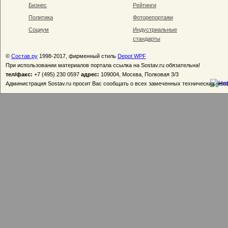
Бизнес
Рейтинги
Политика
Фоторепортажи
Социум
Индустриальные
стандарты
©
Состав.ру
1998-2017, фирменный стиль
Depot WPF
При использовании материалов портала ссылка на Sostav.ru обязательна!
тел/факс:
+7 (495) 230 0597
адрес:
109004, Москва, Полковая 3/3
Администрация Sostav.ru просит Вас сообщать о всех замеченных технических неп