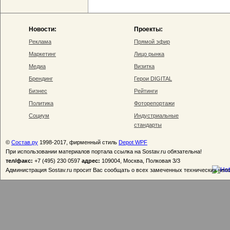
Новости:
Проекты:
Реклама
Прямой эфир
Маркетинг
Лицо рынка
Медиа
Визитка
Брендинг
Герои DIGITAL
Бизнес
Рейтинги
Политика
Фоторепортажи
Социум
Индустриальные
стандарты
©
Состав.ру
1998-2017, фирменный стиль
Depot WPF
При использовании материалов портала ссылка на Sostav.ru обязательна!
тел/факс:
+7 (495) 230 0597
адрес:
109004, Москва, Полковая 3/3
Администрация Sostav.ru просит Вас сообщать о всех замеченных технических неп