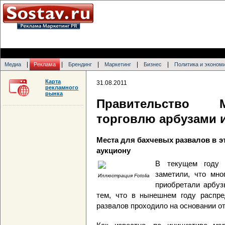
|
|
|
|
|
Медиа
Реклама
Брендинг
Маркетинг
Бизнес
Политика и эконом
Карта
31.08.2011
рекламного
рынка
Правительство 
торговлю арбузами 
Места для бахчевых развалов в э
аукциону
В текущем году 
заметили, что мно
Иллюстрация Fotolia
приобретали арбуз
тем, что в нынешнем году распр
развалов проходило на основании от