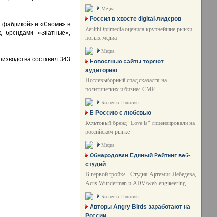
Медиа
Россия в хвосте digital-лидеров
й фабрикой» и «Саоми» в
ZenithOptimedia оценила крупнейшие рынки
д брендами «Знатные»,
новых медиа
Медиа
оизводства составил 343
Новостные сайты теряют
аудиторию
Послевыборный спад сказался на
политических и бизнес-СМИ
Бизнес и Политика
В Россию с любовью
Культовый бренд "Love is" лицензировали на
российском рынке
Медиа
Обнародован Единый Рейтинг веб-
студий
В первой тройке - Студия Артемия Лебедева,
Actis Wunderman и ADV/web-engineering
Бизнес и Политика
Авторы Angry Birds заработают на
России