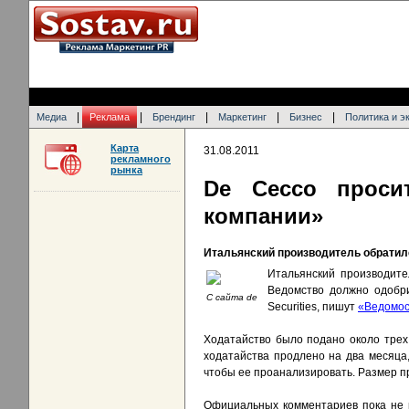
|
|
|
|
|
Медиа
Реклама
Брендинг
Маркетинг
Бизнес
Политика и э
Карта
31.08.2011
рекламного
рынка
De Cecco проси
компании»
Итальянский производитель обратил
Итальянский производите
Ведомство должно одобри
С сайта de
Securities, пишут
«Ведомос
Ходатайство было подано около трех
ходатайства продлено на два месяца
чтобы ее проанализировать. Размер п
Официальных комментариев пока не 