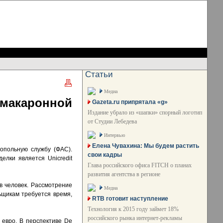
Статьи
Медиа
макаронной
Gazeta.ru припрятала «g»
Издание убрало из «шапки» спорный логотип
от Студии Лебедева
Интервью
Елена Чувахина: Мы будем растить
опольную службу (ФАС).
свои кадры
елки является Unicredit
Глава российского офиса FITCH о планах
развития агентства в регионе
в человек. Рассмотрение
Медиа
ьщикам требуется время,
RTB готовит наступление
Технология к 2015 году займет 18%
российского рынка интернет-рекламы
 евро. В перспективе De