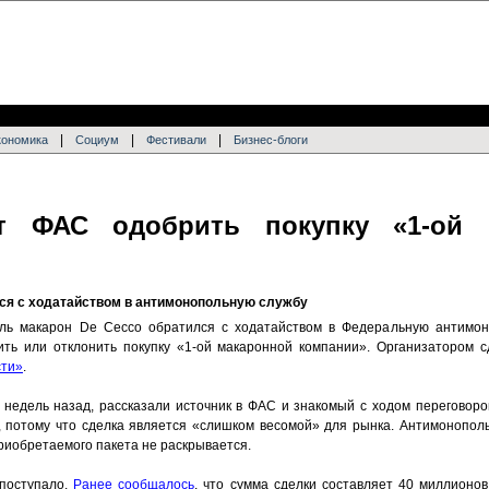
|
|
|
кономика
Социум
Фестивали
Бизнес-блоги
т ФАС одобрить покупку «1-ой 
ся с ходатайством в антимонопольную службу
ль макарон De Cecco обратился с ходатайством в Федеральную антимон
ть или отклонить покупку «1-ой макаронной компании». Организатором сд
ти»
.
 недель назад, рассказали источник в ФАС и знакомый с ходом переговоро
, потому что сделка является «слишком весомой» для рынка. Антимонопол
риобретаемого пакета не раскрывается.
поступало.
Ранее сообщалось
, что сумма сделки составляет 40 миллионов