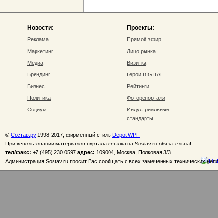
Новости:
Проекты:
Реклама
Прямой эфир
Маркетинг
Лицо рынка
Медиа
Визитка
Брендинг
Герои DIGITAL
Бизнес
Рейтинги
Политика
Фоторепортажи
Социум
Индустриальные
стандарты
©
Состав.ру
1998-2017, фирменный стиль
Depot WPF
При использовании материалов портала ссылка на Sostav.ru обязательна!
тел/факс:
+7 (495) 230 0597
адрес:
109004, Москва, Полковая 3/3
Администрация Sostav.ru просит Вас сообщать о всех замеченных технических неп