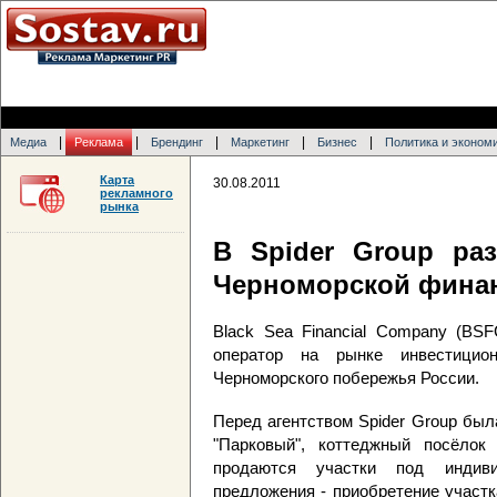
|
|
|
|
|
Медиа
Реклама
Брендинг
Маркетинг
Бизнес
Политика и эконом
Карта
30.08.2011
рекламного
рынка
В Spider Group ра
Черноморской фина
Black Sea Financial Company (ВSF
оператор на рынке инвестицио
Черноморского побережья России.
Перед агентством Spider Group был
"Парковый", коттеджный посёлок
продаются участки под индив
предложения - приобретение участк