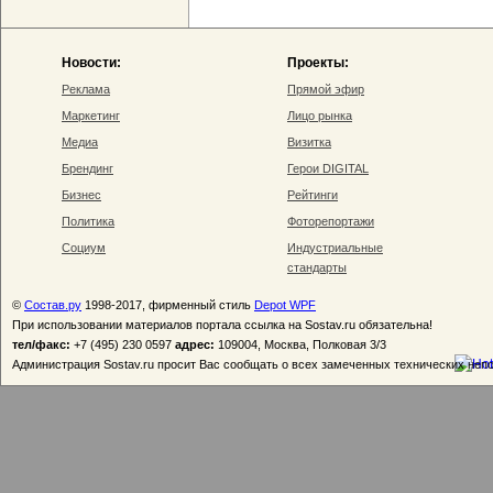
Новости:
Проекты:
Реклама
Прямой эфир
Маркетинг
Лицо рынка
Медиа
Визитка
Брендинг
Герои DIGITAL
Бизнес
Рейтинги
Политика
Фоторепортажи
Социум
Индустриальные
стандарты
©
Состав.ру
1998-2017, фирменный стиль
Depot WPF
При использовании материалов портала ссылка на Sostav.ru обязательна!
тел/факс:
+7 (495) 230 0597
адрес:
109004, Москва, Полковая 3/3
Администрация Sostav.ru просит Вас сообщать о всех замеченных технических неп