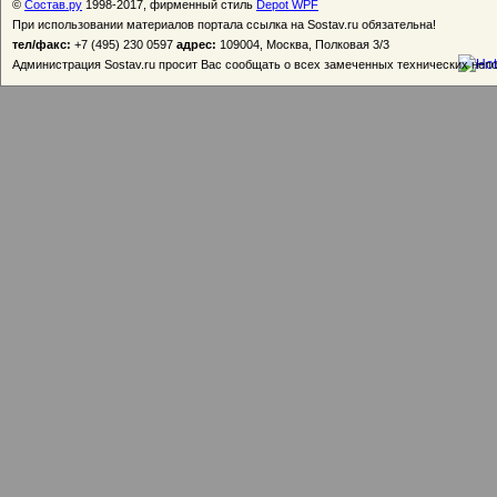
©
Состав.ру
1998-2017, фирменный стиль
Depot WPF
При использовании материалов портала ссылка на Sostav.ru обязательна!
тел/факс:
+7 (495) 230 0597
адрес:
109004, Москва, Полковая 3/3
Администрация Sostav.ru просит Вас сообщать о всех замеченных технических неп