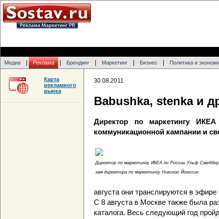
|
|
|
|
|
Медиа
Реклама
Брендинг
Маркетинг
Бизнес
Политика и эконом
Карта
30.08.2011
рекламного
рынка
Babushka, stenka и 
Директор по маркетингу ИКЕА
коммуникационной кампании и св
Директор по маркетингу ИКЕА по России Ульф Смедбер
зам директора по маркетингу Николас Йонссон
августа они транслируются в эфире
С 8 августа в Москве также была р
каталога. Весь следующий год пройд