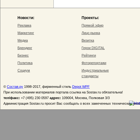
Новости:
Проекты:
Реклама
Прямой эфир
Маркетинг
Лицо рынка
Медиа
Визитка
Брендинг
Герои DIGITAL
Бизнес
Рейтинги
Политика
Фоторепортажи
Социум
Индустриальные
стандарты
©
Состав.ру
1998-2017, фирменный стиль
Depot WPF
При использовании материалов портала ссылка на Sostav.ru обязательна!
тел/факс:
+7 (495) 230 0597
адрес:
109004, Москва, Полковая 3/3
Администрация Sostav.ru просит Вас сообщать о всех замеченных технических неп