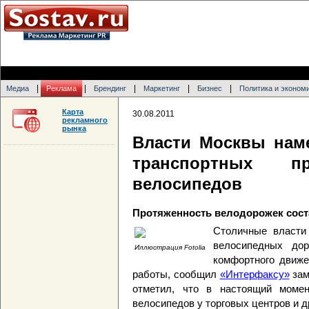
|
|
|
|
|
Медиа
Реклама
Брендинг
Маркетинг
Бизнес
Политика и эконом
Карта
30.08.2011
рекламного
рынка
Власти Москвы нам
транспортных 
велосипедов
Протяженность велодорожек сост
Столичные власти
велосипедных до
Иллюстрация Fotolia
комфортного движе
работы, сообщил
«Интерфаксу»
зам
отметил, что в настоящий момен
велосипедов у торговых центров и д