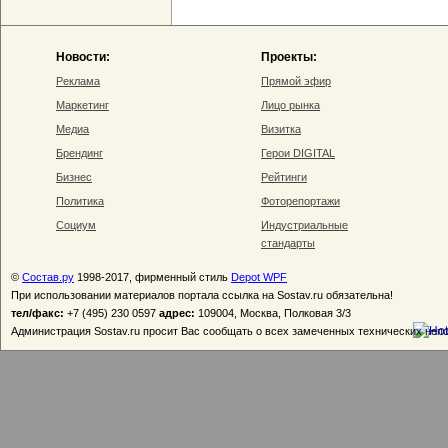
Новости:
Проекты:
Реклама
Прямой эфир
Маркетинг
Лицо рынка
Медиа
Визитка
Брендинг
Герои DIGITAL
Бизнес
Рейтинги
Политика
Фоторепортажи
Социум
Индустриальные
стандарты
©
Состав.ру
1998-2017, фирменный стиль
Depot WPF
При использовании материалов портала ссылка на Sostav.ru обязательна!
тел/факс:
+7 (495) 230 0597
адрес:
109004, Москва, Полковая 3/3
Администрация Sostav.ru просит Вас сообщать о всех замеченных технических неп