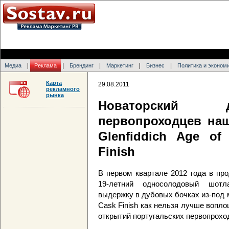
|
|
|
|
|
Медиа
Реклама
Брендинг
Маркетинг
Бизнес
Политика и эконом
Карта
29.08.2011
рекламного
рынка
Новаторский д
первопроходцев на
Glenfiddich Age of
Finish
В первом квартале 2012 года в пр
19-летний односолодовый шотла
выдержку в дубовых бочках из-под ма
Cask Finish как нельзя лучше вопл
открытий португальских первопрохо