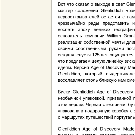
Вот что сказал о выходе в свет Glenf
мастер соложения Glenfiddich Бра
первооткрывателей остается с нам
чрезвычайно рады представить н
воспеть эпоху великих географи
основатель компании William Gran
реализации собственной мечты дли
своими собственными руками постр
сегодня, спустя 125 лет, ощущается
что предлагаем целую линейку виск
идеям. Версия Age of Discovery Mad
Glenfiddich, который выдержива
восславляет столь близкую нам сме
Виски Glenfiddich Age of Discover
необычной упаковкой, призванной 
этой версии. Черная стеклянная бу
упакована в подарочную коробку с
о маршрутах путешествий португаль
Glenfiddich Age of Discovery Mad