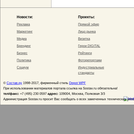
Новости:
Проекты:
Реклама
Прямой эфир
Маркетинг
Лицо рынка
Медиа
Визитка
Брендинг
Герои DIGITAL
Бизнес
Рейтинги
Политика
Фоторепортажи
Социум
Индустриальные
стандарты
©
Состав.ру
1998-2017, фирменный стиль
Depot WPF
При использовании материалов портала ссылка на Sostav.ru обязательна!
тел/факс:
+7 (495) 230 0597
адрес:
109004, Москва, Полковая 3/3
Администрация Sostav.ru просит Вас сообщать о всех замеченных технических неп