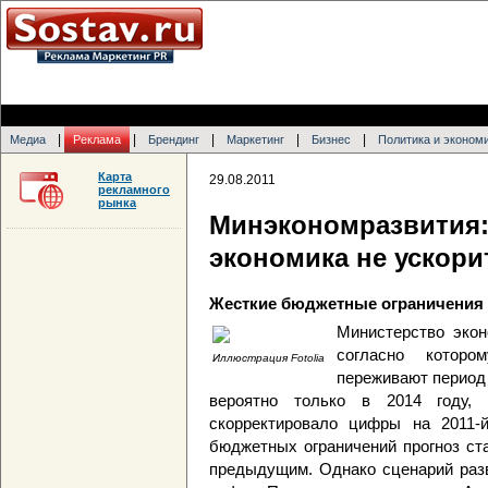
|
|
|
|
|
Медиа
Реклама
Брендинг
Маркетинг
Бизнес
Политика и эконом
Карта
29.08.2011
рекламного
рынка
Минэкономразвития: 
экономика не ускори
Жесткие бюджетные ограничения 
Министерство экон
согласно которо
Иллюстрация Fotolia
переживают период
вероятно только в 2014 году, 
скорректировало цифры на 2011-
бюджетных ограничений прогноз ст
предыдущим. Однако сценарий разв