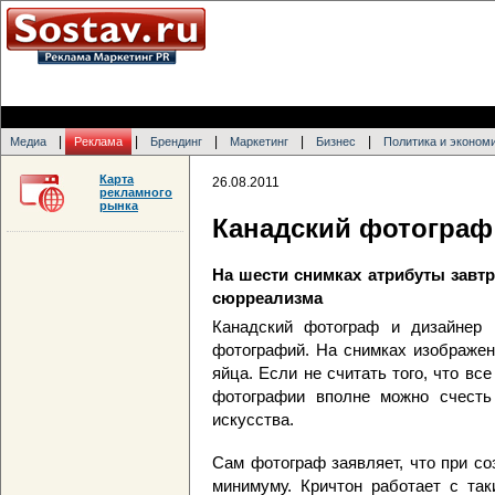
|
|
|
|
|
Медиа
Реклама
Брендинг
Маркетинг
Бизнес
Политика и эконом
Карта
26.08.2011
рекламного
рынка
Канадский фотограф 
На шести снимках атрибуты завтр
сюрреализма
Канадский фотограф и дизайнер
фотографий. На снимках изображен
яйца. Если не считать того, что все
фотографии вполне можно счесть
искусства.
Сам фотограф заявляет, что при со
минимуму. Кричтон работает с таки