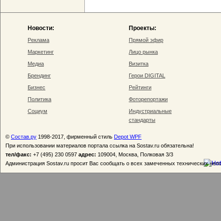
Новости:
Проекты:
Реклама
Прямой эфир
Маркетинг
Лицо рынка
Медиа
Визитка
Брендинг
Герои DIGITAL
Бизнес
Рейтинги
Политика
Фоторепортажи
Социум
Индустриальные
стандарты
©
Состав.ру
1998-2017, фирменный стиль
Depot WPF
При использовании материалов портала ссылка на Sostav.ru обязательна!
тел/факс:
+7 (495) 230 0597
адрес:
109004, Москва, Полковая 3/3
Администрация Sostav.ru просит Вас сообщать о всех замеченных технических неп