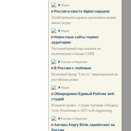
Медиа
Россия в хвосте digital-лидеров
ZenithOptimedia оценила крупнейшие рынки
новых медиа
Медиа
Новостные сайты теряют
аудиторию
Послевыборный спад сказался на
политических и бизнес-СМИ
Реклама и Маркетинг
В Россию с любовью
Культовый бренд "Love is" лицензировали на
российском рынке
Медиа
Обнародован Единый Рейтинг веб-
студий
В первой тройке - Студия Артемия Лебедева,
Actis Wunderman и ADV/web-engineering
Реклама и Маркетинг
Авторы Angry Birds заработают на
России