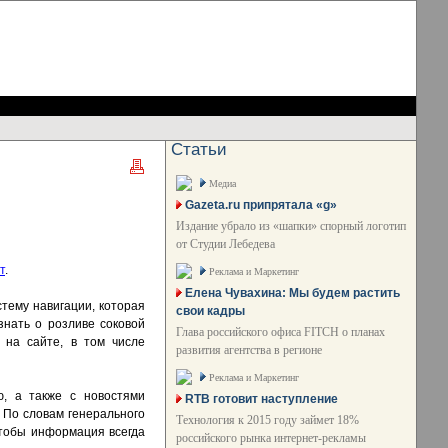
Статьи
Медиа
Gazeta.ru припрятала «g»
Издание убрало из «шапки» спорный логотип
от Студии Лебедева
т
.
Реклама и Маркетинг
Елена Чувахина: Мы будем растить
тему навигации, которая
свои кадры
знать о розливе соковой
Глава российского офиса FITCH о планах
 на сайте, в том числе
развития агентства в регионе
Реклама и Маркетинг
ю, а также с новостями
RTB готовит наступление
. По словам генерального
Технология к 2015 году займет 18%
чтобы информация всегда
российского рынка интернет-рекламы