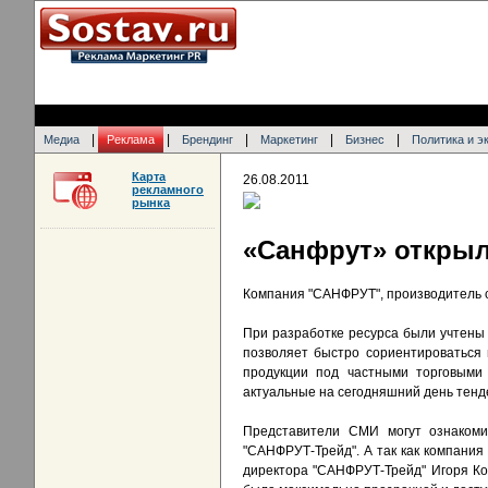
|
|
|
|
|
Медиа
Реклама
Брендинг
Маркетинг
Бизнес
Политика и э
Карта
26.08.2011
рекламного
рынка
«Санфрут» открыл
Компания "САНФРУТ", производитель со
При разработке ресурса были учтены 
позволяет быстро сориентироваться 
продукции под частными торговыми
актуальные на сегодняшний день тенд
Представители СМИ могут ознакомит
"САНФРУТ-Трейд". А так как компания 
директора "САНФРУТ-Трейд" Игоря Кол