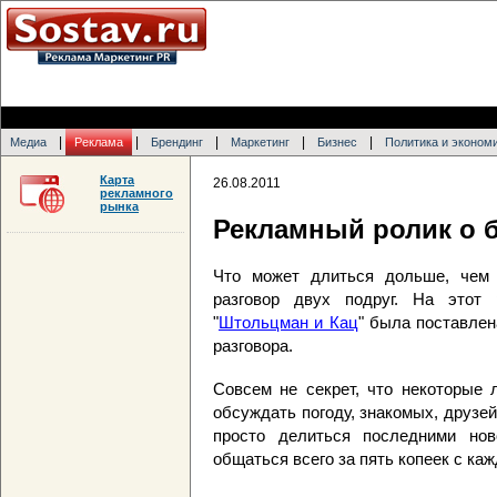
|
|
|
|
|
Медиа
Реклама
Брендинг
Маркетинг
Бизнес
Политика и эконом
Карта
26.08.2011
рекламного
рынка
Рекламный ролик о 
Что может длиться дольше, чем 
разговор двух подруг. На этот 
"
Штольцман и Кац
" была поставлен
разговора.
Совсем не секрет, что некоторые 
обсуждать погоду, знакомых, друзе
просто делиться последними нов
общаться всего за пять копеек с каж