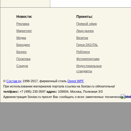
Новости:
Проекты:
Реклама
Прямой эфир
Маркетинг
Лицо рынка
Медиа
Визитка
Брендинг
Герои DIGITAL
Бизнес
Рейтинги
Политика
Фоторепортажи
Социум
Индустриальные
стандарты
©
Состав.ру
1998-2017, фирменный стиль
Depot WPF
При использовании материалов портала ссылка на Sostav.ru обязательна!
тел/факс:
+7 (495) 230 0597
адрес:
109004, Москва, Полковая 3/3
Администрация Sostav.ru просит Вас сообщать о всех замеченных технических неп