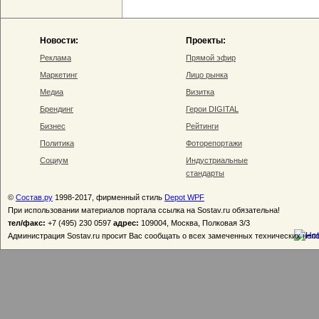
Новости:
Проекты:
Реклама
Прямой эфир
Маркетинг
Лицо рынка
Медиа
Визитка
Брендинг
Герои DIGITAL
Бизнес
Рейтинги
Политика
Фоторепортажи
Социум
Индустриальные
стандарты
©
Состав.ру
1998-2017, фирменный стиль
Depot WPF
При использовании материалов портала ссылка на Sostav.ru обязательна!
тел/факс:
+7 (495) 230 0597
адрес:
109004, Москва, Полковая 3/3
Администрация Sostav.ru просит Вас сообщать о всех замеченных технических неп