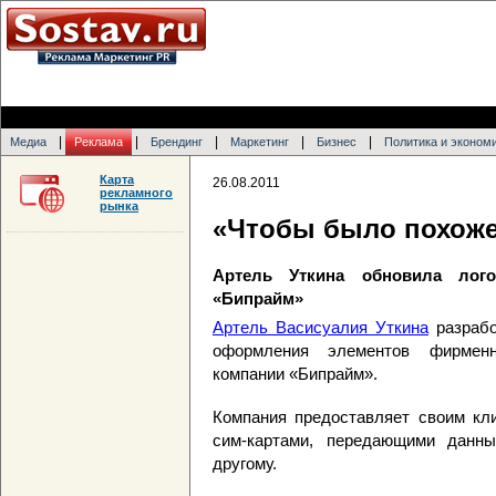
|
|
|
|
|
Медиа
Реклама
Брендинг
Маркетинг
Бизнес
Политика и эконом
Карта
26.08.2011
рекламного
рынка
«Чтобы было похоже
Артель Уткина обновила лог
«Бипрайм»
Артель Васисуалия Уткина
разрабо
оформления элементов фирменн
компании «Бипрайм».
Компания предоставляет своим кл
сим-картами, передающими данны
другому.