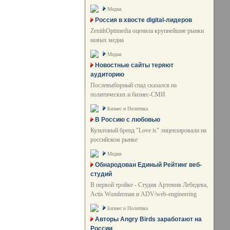
Медиа
Россия в хвосте digital-лидеров
ZenithOptimedia оценила крупнейшие рынки
новых медиа
Медиа
Новостные сайты теряют
аудиторию
Послевыборный спад сказался на
политических и бизнес-СМИ
Бизнес и Политика
В Россию с любовью
Культовый бренд "Love is" лицензировали на
российском рынке
Медиа
Обнародован Единый Рейтинг веб-
студий
В первой тройке - Студия Артемия Лебедева,
Actis Wunderman и ADV/web-engineering
Бизнес и Политика
Авторы Angry Birds заработают на
России