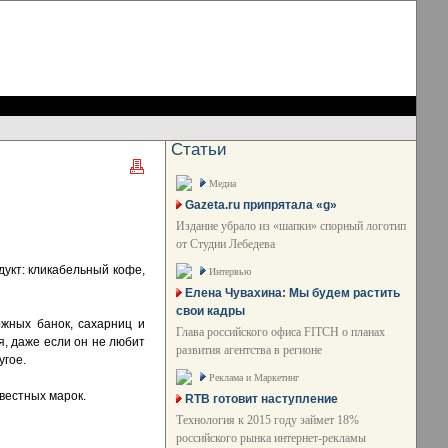
Статьи
Медиа
Gazeta.ru припрятала «g»
Издание убрало из «шапки» спорный логотип
от Студии Лебедева
укт: кликабельный кофе,
Интервью
Елена Чувахина: Мы будем растить
свои кадры
ожных банок, сахарниц и
Глава российского офиса FITCH о планах
я, даже если он не любит
развития агентства в регионе
угое.
Реклама и Маркетинг
вестных марок.
RTB готовит наступление
Технология к 2015 году займет 18%
российского рынка интернет-рекламы