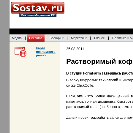
|
|
|
|
|
Медиа
Реклама
Брендинг
Маркетинг
Бизнес
Политика и э
Карта
25.08.2011
рекламного
рынка
Растворимый коф
В студии FormFarm завершась работ
В эпоху цифровых технологий и Интер
он же ClickCoffe.
ClickCoffe - это более насыщенный в
пакетиков, точная дозировка, быстрот
растворимый кофе (особенно в рамках 
Даный проект разрабатывался для кру