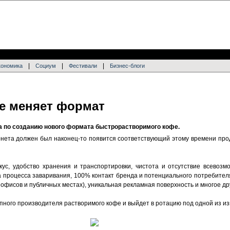
|
|
|
кономика
Социум
Фестивали
Бизнес-блоги
е меняет формат
а по созданию нового формата быстрорастворимого кофе.
нета должен был наконец-то появится соответствующий этому времени прод
кус, удобство хранения и транспортировки, чистота и отсутствие всевозм
а процесса заваривания, 100% контакт бренда и потенциального потребител
офисов и публичных местах), уникальная рекламная поверхность и многое др
пного производителя растворимого кофе и выйдет в ротацию под одной из из