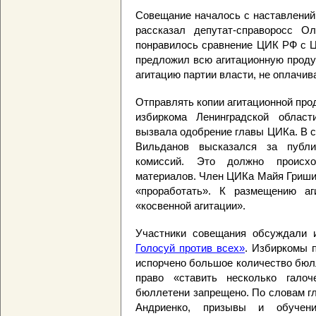
Совещание началось с наставлений
рассказал депутат-справоросс О
понравилось сравнение ЦИК РФ с Ц
предложил всю агитационную проду
агитацию партии власти, не оплачи
Отправлять копии агитационной пр
избиркома Ленинградской облас
вызвала одобрение главы ЦИКа. В 
Вильданов высказался за публи
комиссий. Это должно происхо
материалов. Член ЦИКа Майя Гриши
«проработать». К размещению аг
«косвенной агитации».
Участники совещания обсуждали 
Голосуй против всех»
. Избиркомы 
испорчено большое количество бюлл
право «ставить несколько галоч
бюллетени запрещено. По словам г
Андриенко, призывы и обучени