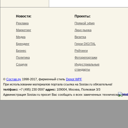
Новости:
Проекты:
Реклама
Прямой эфир
Маркетинг
Лицо рынка
Медиа
Визитка
Брендинг
Герои DIGITAL
Бизнес
Рейтинги
Политика
Фоторепортажи
Социум
Индустриальные
стандарты
©
Состав.ру
1998-2017, фирменный стиль
Depot WPF
При использовании материалов портала ссылка на Sostav.ru обязательна!
тел/факс:
+7 (495) 230 0597
адрес:
109004, Москва, Полковая 3/3
Администрация Sostav.ru просит Вас сообщать о всех замеченных технических неп