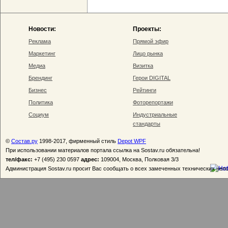
Новости:
Проекты:
Реклама
Прямой эфир
Маркетинг
Лицо рынка
Медиа
Визитка
Брендинг
Герои DIGITAL
Бизнес
Рейтинги
Политика
Фоторепортажи
Социум
Индустриальные
стандарты
©
Состав.ру
1998-2017, фирменный стиль
Depot WPF
При использовании материалов портала ссылка на Sostav.ru обязательна!
тел/факс:
+7 (495) 230 0597
адрес:
109004, Москва, Полковая 3/3
Администрация Sostav.ru просит Вас сообщать о всех замеченных технических неп