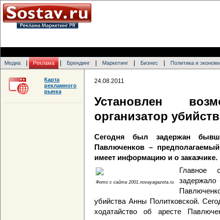
|
|
|
|
|
Медиа
Реклама
Брендинг
Маркетинг
Бизнес
Политика и эконом
Карта
24.08.2011
рекламного
рынка
Установлен воз
организатор убийств
Сегодня был задержан бывш
Павлюченков – предполагаемый 
имеет информацию и о заказчике. 
Главное 
задержало 
Фото с сайта 2001.novayagazeta.ru
Павлюченк
убийства Анны Политковской. Сего
ходатайство об аресте Павлючен