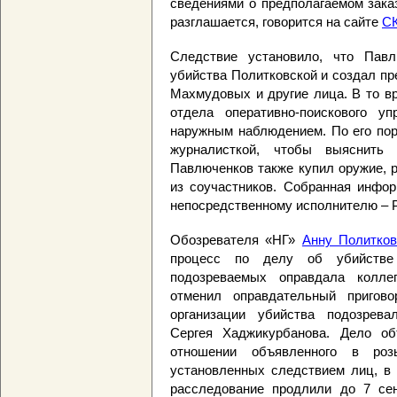
сведениями о предполагаемом зака
разглашается, говорится на сайте
С
Следствие установило, что Павл
убийства Политковской и создал пр
Махмудовых и другие лица. В то в
отдела оперативно-поискового у
наружным наблюдением. По его пор
журналисткой, чтобы выяснить
Павлюченков также купил оружие, 
из соучастников. Собранная инфо
непосредственному исполнителю – 
Обозревателя «НГ»
Анну Политков
процесс по делу об убийстве
подозреваемых оправдала колл
отменил оправдательный пригов
организации убийства подозрева
Сергея Хаджикурбанова. Дело о
отношении объявленного в р
установленных следствием лиц, в 
расследование продлили до 7 сен