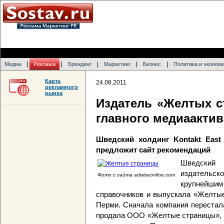
|
|
|
|
|
Медиа
Реклама
Брендинг
Маркетинг
Бизнес
Политика и эконом
Карта
24.08.2011
рекламного
рынка
Издатель «Желтых с
главного медиаактив
Шведский холдинг Kontakt East
предложит сайт рекомендаций
Шведский 
издательск
Фото с сайта adwiseonline.com
крупнейш
справочников и выпускала «Желтые
Перми. Сначала компания перестал
продала ООО «Желтые страницы», вх