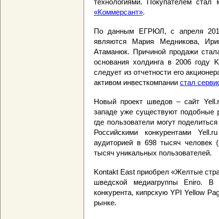
технологиями. Покупателем стал 
«Коммерсант»
.
По данным ЕГРЮЛ, с апреля 201
являются Мария Медникова, Ири
Атаманюк. Причиной продажи стала
основания холдинга в 2006 году K
следует из отчетности его акционер
активом инвесткомпании
стал серви
Новый проект шведов – сайт Yell.
западе уже существуют подобные р
где пользователи могут поделитьс
Российскими конкурентами Yell.r
аудиторией в 698 тысяч человек (
тысяч уникальных пользователей.
Kontakt East приобрел «Желтые стра
шведской медиагруппы Eniro. В
конкурента, кипрскую YPI Yellow Pa
рынке.