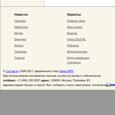
Новости:
Проекты:
Реклама
Прямой эфир
Маркетинг
Лицо рынка
Медиа
Визитка
Брендинг
Герои DIGITAL
Бизнес
Рейтинги
Политика
Фоторепортажи
Социум
Индустриальные
стандарты
©
Состав.ру
1998-2017, фирменный стиль
Depot WPF
При использовании материалов портала ссылка на Sostav.ru обязательна!
тел/факс:
+7 (495) 230 0597
адрес:
109004, Москва, Полковая 3/3
Администрация Sostav.ru просит Вас сообщать о всех замеченных технических неп