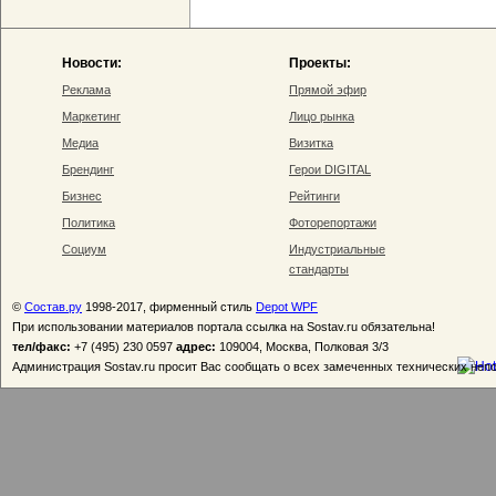
Новости:
Проекты:
Реклама
Прямой эфир
Маркетинг
Лицо рынка
Медиа
Визитка
Брендинг
Герои DIGITAL
Бизнес
Рейтинги
Политика
Фоторепортажи
Социум
Индустриальные
стандарты
©
Состав.ру
1998-2017, фирменный стиль
Depot WPF
При использовании материалов портала ссылка на Sostav.ru обязательна!
тел/факс:
+7 (495) 230 0597
адрес:
109004, Москва, Полковая 3/3
Администрация Sostav.ru просит Вас сообщать о всех замеченных технических неп