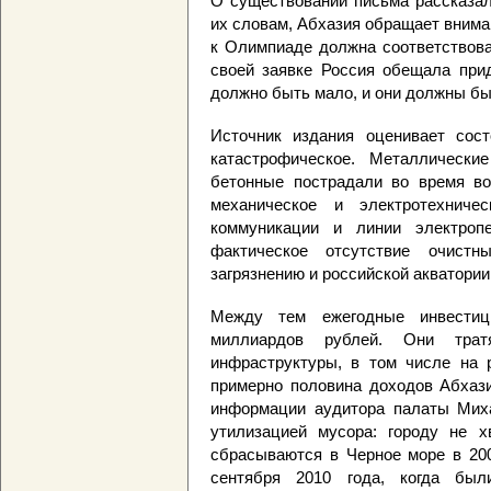
О существовании письма рассказал
их словам, Абхазия обращает внима
к Олимпиаде должна соответствова
своей заявке Россия обещала прид
должно быть мало, и они должны бы
Источник издания оценивает сос
катастрофическое. Металлически
бетонные пострадали во время вое
механическое и электротехниче
коммуникации и линии электропе
фактическое отсутствие очист
загрязнению и российской акватории
Между тем ежегодные инвестиц
миллиардов рублей. Они трат
инфраструктуры, в том числе на 
примерно половина доходов Абхази
информации аудитора палаты Мих
утилизацией мусора: городу не х
сбрасываются в Черное море в 200
сентября 2010 года, когда был