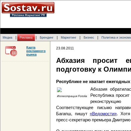
|
|
|
|
|
Медиа
Реклама
Брендинг
Маркетинг
Бизнес
Политика и эконом
Карта
23.08.2011
рекламного
рынка
Абхазия просит е
подготовку к Олимп
Республике не хватает ежегодных
Абхазия обратила
Республика просит
Иллюстрация Fotolia
реконструкци
Соответствующее письмо направ
Багапш, пишут
«Ведомости»
. Хот
пресс-секретарю премьера Дмитрию 