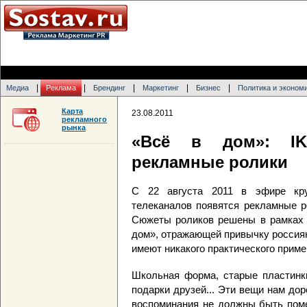
|
|
|
|
|
Медиа
Реклама
Брендинг
Маркетинг
Бизнес
Политика и эконом
Карта
23.08.2011
рекламного
рынка
«Всё в дом»: IK
рекламные ролики
С 22 августа 2011 в эфире кр
телеканалов появятся рекламные р
Сюжеты роликов решены в рамках 
дом», отражающей привычку россиян
имеют никакого практического приме
Школьная форма, старые пластинки
подарки друзей... Эти вещи нам дор
воспоминания не должны быть поме