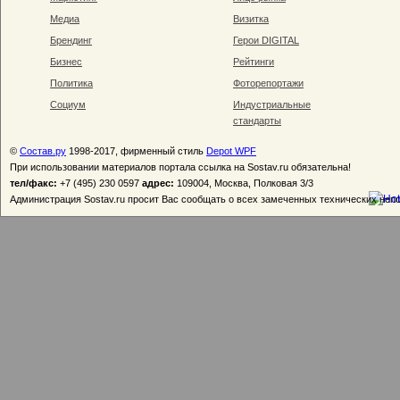
Медиа
Визитка
Брендинг
Герои DIGITAL
Бизнес
Рейтинги
Политика
Фоторепортажи
Социум
Индустриальные
стандарты
©
Состав.ру
1998-2017, фирменный стиль
Depot WPF
При использовании материалов портала ссылка на Sostav.ru обязательна!
тел/факс:
+7 (495) 230 0597
адрес:
109004, Москва, Полковая 3/3
Администрация Sostav.ru просит Вас сообщать о всех замеченных технических неп