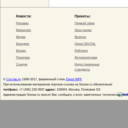
Новости:
Проекты:
Реклама
Прямой эфир
Маркетинг
Лицо рынка
Медиа
Визитка
Брендинг
Герои DIGITAL
Бизнес
Рейтинги
Политика
Фоторепортажи
Социум
Индустриальные
стандарты
©
Состав.ру
1998-2017, фирменный стиль
Depot WPF
При использовании материалов портала ссылка на Sostav.ru обязательна!
тел/факс:
+7 (495) 230 0597
адрес:
109004, Москва, Полковая 3/3
Администрация Sostav.ru просит Вас сообщать о всех замеченных технических неп