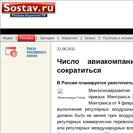
|
|
|
|
|
Медиа
Реклама
Брендинг
Маркетинг
Бизнес
Политика и эконом
Карта
22.08.2011
рекламного
рынка
Число авиакомпан
сократиться
В России планируется ужесточить
Минэкономразвития 
приказа Минтранса 
Иллюстрация Fotolia
Минтранса от 4 февра
выполнения регулярных воздушны
должно быть не менее трех возду
регулярных коммерческих перевозо
или регулярных международных воз