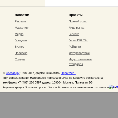
Новости:
Проекты:
Реклама
Прямой эфир
Маркетинг
Лицо рынка
Медиа
Визитка
Брендинг
Герои DIGITAL
Бизнес
Рейтинги
Политика
Фоторепортажи
Социум
Индустриальные
стандарты
©
Состав.ру
1998-2017, фирменный стиль
Depot WPF
При использовании материалов портала ссылка на Sostav.ru обязательна!
тел/факс:
+7 (495) 230 0597
адрес:
109004, Москва, Полковая 3/3
Администрация Sostav.ru просит Вас сообщать о всех замеченных технических неп