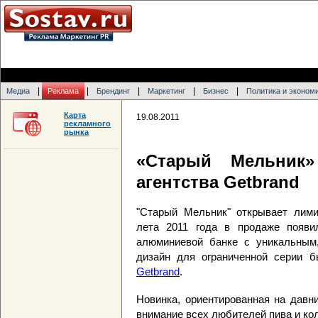
|
|
|
|
|
Медиа
Реклама
Брендинг
Маркетинг
Бизнес
Политика и эконом
Карта
19.08.2011
рекламного
рынка
«Старый Мельник»
агентства Getbrand
"Старый Мельник" открывает лим
лета 2011 года в продаже появи
алюминиевой банке с уникальным
дизайн для ограниченной серии б
Getbrand
.
Новинка, ориентированная на давн
внимание всех любителей пива и ко