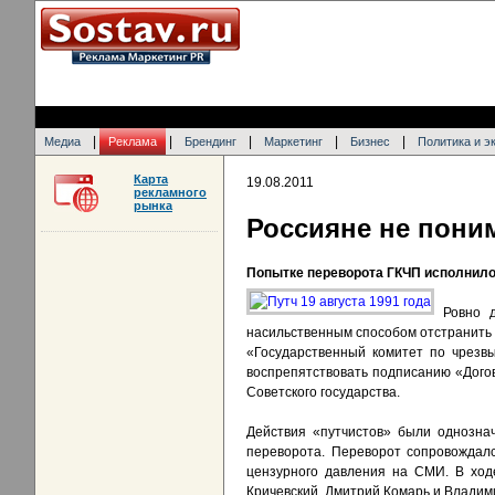
|
|
|
|
|
Медиа
Реклама
Брендинг
Маркетинг
Бизнес
Политика и э
Карта
19.08.2011
рекламного
рынка
Россияне не поним
Попытке переворота ГКЧП исполнилос
Ровно 
насильственным способом отстранить 
«Государственный комитет по чрезв
воспрепятствовать подписанию «Догов
Советского государства.
Действия «путчистов» были однозна
переворота. Переворот сопровождалс
цензурного давления на СМИ. В ход
Кричевский, Дмитрий Комарь и Владим