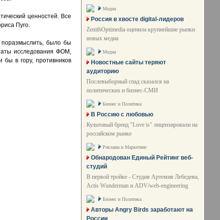
Медиа
тический ценностей. Все
Россия в хвосте digital-лидеров
риса Пуго.
ZenithOptimedia оценила крупнейшие рынки
новых медиа
 поразмыслить, было бы
ьтаты исследования ФОМ,
Медиа
 бы в гору, противников
Новостные сайты теряют
аудиторию
Послевыборный спад сказался на
политических и бизнес-СМИ
Бизнес и Политика
В Россию с любовью
Культовый бренд "Love is" лицензировали на
российском рынке
Реклама и Маркетинг
Обнародован Единый Рейтинг веб-
студий
В первой тройке - Студия Артемия Лебедева,
Actis Wunderman и ADV/web-engineering
Бизнес и Политика
Авторы Angry Birds заработают на
России