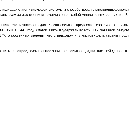
л ликвидацию агонизирующей системы и способствовал становлению демокра
аны суду, за исключением покончившего с собой министра внутренних дел Бо
вщине столь знакового для России события предложил соотечественникам
ли ГКЧП в 1991 году смогли взять и удержать власть. Как показали резул
 17% опрошенных уверены, что с приходом «путчистов» дела страны пошли
етить на вопрос, в чем главное значение событий двадцатилетней давности.