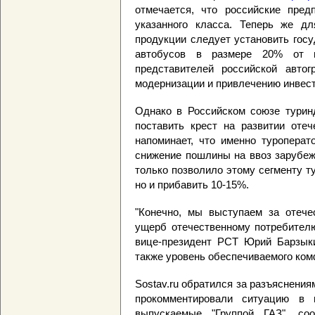
отмечается, что российские пред
указанного класса. Теперь же дл
продукции следует установить гос
автобусов в размере 20% от 
представителей российской автог
модернизации и привлечению инвест
Однако в Российском союзе туринд
поставить крест на развитии отеч
напоминает, что именно туроперат
снижение пошлины на ввоз зарубеж
только позволило этому сегменту ту
но и прибавить 10-15%.
"Конечно, мы выступаем за отечес
ущерб отечественному потребителю
вице-президент РСТ Юрий Барзыки
также уровень обеспечиваемого ком
Sostav.ru обратился за разъяснения
прокомментировали ситуацию в п
выпускаемые "Группой ГАЗ", со