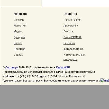
Новости:
Проекты:
Реклама
Прямой эфир
Маркетинг
Лицо рынка
Медиа
Визитка
Брендинг
Герои DIGITAL
Бизнес
Рейтинги
Политика
Фоторепортажи
Социум
Индустриальные
стандарты
©
Состав.ру
1998-2017, фирменный стиль
Depot WPF
При использовании материалов портала ссылка на Sostav.ru обязательна!
тел/факс:
+7 (495) 230 0597
адрес:
109004, Москва, Полковая 3/3
Администрация Sostav.ru просит Вас сообщать о всех замеченных технических неп