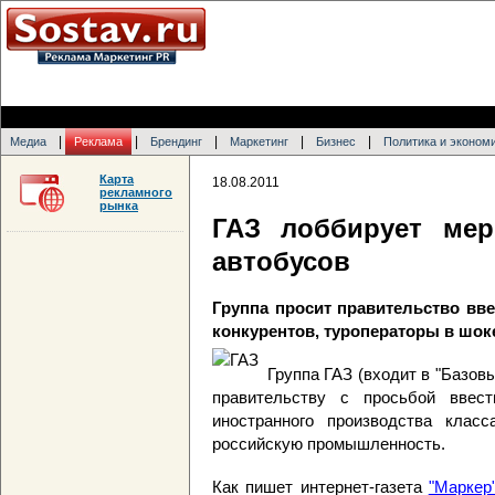
|
|
|
|
|
Медиа
Реклама
Брендинг
Маркетинг
Бизнес
Политика и эконом
Карта
18.08.2011
рекламного
рынка
ГАЗ лоббирует ме
автобусов
Группа просит правительство вв
конкурентов, туроператоры в шок
Группа ГАЗ (входит в "Базов
правительству с просьбой ввес
иностранного производства класс
российскую промышленность.
Как пишет интернет-газета
"Маркер