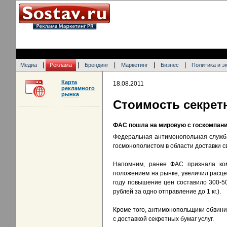
|
|
|
|
|
Медиа
Реклама
Брендинг
Маркетинг
Бизнес
Политика и э
Карта
18.08.2011
рекламного
рынка
Стоимость секрет
ФАС пошла на мировую с госкомпани
Федеральная антимонопольная служба
госмонополистом в области доставки 
Напомним, ранее ФАС признала ком
положением на рынке, увеличил расцен
году повышение цен составило 300-5
рублей за одно отправление до 1 кг.).
Кроме того, антимонопольщики обвини
с доставкой секретных бумаг услуг.