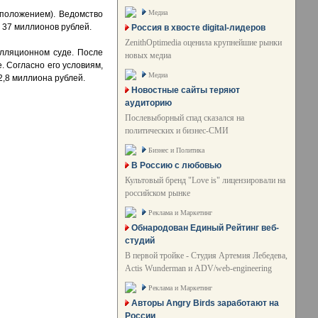
Медиа
положением). Ведомство
 37 миллионов рублей.
Россия в хвосте digital-лидеров
ZenithOptimedia оценила крупнейшие рынки
лляционном суде. После
новых медиа
. Согласно его условиям,
Медиа
2,8 миллиона рублей.
Новостные сайты теряют
аудиторию
Послевыборный спад сказался на
политических и бизнес-СМИ
Бизнес и Политика
В Россию с любовью
Культовый бренд "Love is" лицензировали на
российском рынке
Реклама и Маркетинг
Обнародован Единый Рейтинг веб-
студий
В первой тройке - Студия Артемия Лебедева,
Actis Wunderman и ADV/web-engineering
Реклама и Маркетинг
Авторы Angry Birds заработают на
России