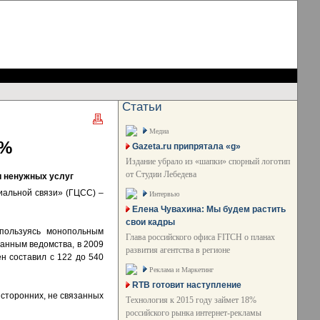
Статьи
Медиа
0%
Gazeta.ru припрятала «g»
Издание убрало из «шапки» спорный логотип
от Студии Лебедева
и ненужных услуг
альной связи» (ГЦСС) –
Интервью
Елена Чувахина: Мы будем растить
свои кадры
пользуясь монопольным
Глава российского офиса FITCH о планах
данным ведомства, в 2009
развития агентства в регионе
н составил с 122 до 540
Реклама и Маркетинг
RTB готовит наступление
 сторонних, не связанных
Технология к 2015 году займет 18%
российского рынка интернет-рекламы