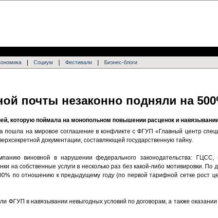
|
|
|
кономика
Социум
Фестивали
Бизнес-блоги
ной почты незаконно подняли на 50
ей, которую поймала на монопольном повышении расценок и навязывани
 пошла на мировое соглашение в конфликте с ФГУП «Главный центр специ
сверхсекретной документации, составляющей государственную тайну.
панию виновной в нарушении федерального законодательства: ГЦСС, 
ки на собственные услуги в несколько раз без какой-либо мотивировки. По 
00% по отношению к предыдущему году (по первой тарифной сетке рост це
ли ФГУП в навязывании невыгодных условий по договорам, а также оказании