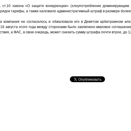
ст.10 закона «О защите конкуренции» (злоупотребление доминирующим 
орядок тарифы, а также наложило административный штраф в размере более
а компания не согласилось и обжаловала его в Девятом арбитражном апе
16 августа этого года между сторонами было заключено мировое соглашение
твия, а ФАС, в свою очередь, может снизить сумму штрафа почти втрое, до 1