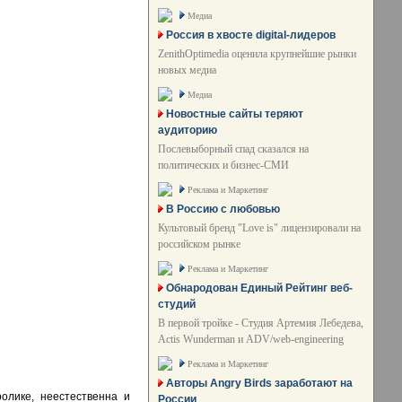
Медиа
Россия в хвосте digital-лидеров
ZenithOptimedia оценила крупнейшие рынки
новых медиа
Медиа
Новостные сайты теряют
аудиторию
Послевыборный спад сказался на
политических и бизнес-СМИ
Реклама и Маркетинг
В Россию с любовью
Культовый бренд "Love is" лицензировали на
российском рынке
Реклама и Маркетинг
Обнародован Единый Рейтинг веб-
студий
В первой тройке - Студия Артемия Лебедева,
Actis Wunderman и ADV/web-engineering
Реклама и Маркетинг
Авторы Angry Birds заработают на
олике, неестественна и
России