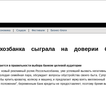
|
|
|
кономика
Социум
Фестивали
Бизнес-блоги
ьхозбанка сыграла на доверии 
ается в правильности выбора банком целевой аудитории
я новый рекламный ролик Россельхозбанка, уже успевший вызвать негативн
олодая семейная пара, обсуждает вопросы обустройства своего быта. Супру
 бы купить кроватку, коляску и машину, и предлагает мужу взять миллионный
"в положении", беременным банк кредиты не предоставляет, поэтому бремя 