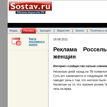
|
|
|
|
|
Медиа
Реклама
Брендинг
Маркетинг
Бизнес
Политика и э
Карта
16.08.2011
рекламного
рынка
Реклама Россел
женщин
Интернет-сообщество сильно сомнев
Несколько дней назад на ТВ появилс
Суть его заключается в следующем. М
заводит речь о том, что неплохо было
Несмотря на то, что героиня ролика 
лечь на мужа.