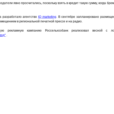
здатели явно просчитались, поскольку взять в кредит такую сумму, когда бре
а разработало агентство
IQ marketing
. В сентябре запланировано размеще
змещением в региональной печатной прессе и на радио.
ную рекламную кампанию Россельхозбанк реализовал весной с ло
вод"
.