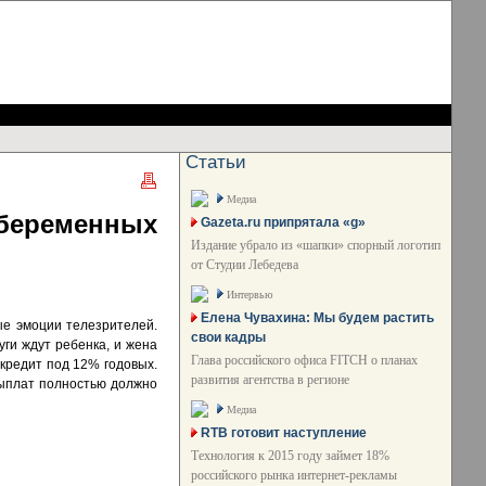
Статьи
Медиа
беременных
Gazeta.ru припрятала «g»
Издание убрало из «шапки» спорный логотип
от Студии Лебедева
Интервью
Елена Чувахина: Мы будем растить
ые эмоции телезрителей.
свои кадры
ги ждут ребенка, и жена
Глава российского офиса FITCH о планах
 кредит под 12% годовых.
развития агентства в регионе
выплат полностью должно
Медиа
RTB готовит наступление
Технология к 2015 году займет 18%
российского рынка интернет-рекламы