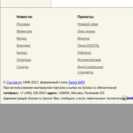
Новости:
Проекты:
Реклама
Прямой эфир
Маркетинг
Лицо рынка
Медиа
Визитка
Брендинг
Герои DIGITAL
Бизнес
Рейтинги
Политика
Фоторепортажи
Социум
Индустриальные
стандарты
©
Состав.ру
1998-2017, фирменный стиль
Depot WPF
При использовании материалов портала ссылка на Sostav.ru обязательна!
тел/факс:
+7 (495) 230 0597
адрес:
109004, Москва, Полковая 3/3
Администрация Sostav.ru просит Вас сообщать о всех замеченных технических неп