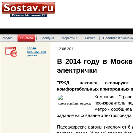
|
|
|
|
|
Медиа
Реклама
Брендинг
Маркетинг
Бизнес
Политика и эконом
Карта
12.08.2011
рекламного
рынка
В 2014 году в Моск
электрички
"РЖД" наконец скопируют
комфортабельных пригородных п
Компания "Тран
производитель по
Фото с сайта Travel.ru
метро - сообщила 
задание на создание электропоезда
Пассажирские вагоны (числом от 6 