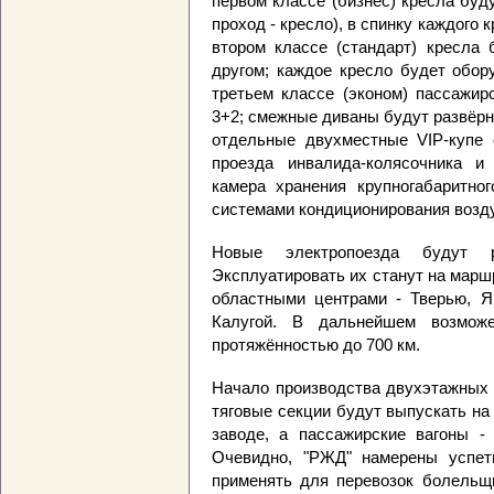
первом классе (бизнес) кресла буд
проход - кресло), в спинку каждого
втором классе (стандарт) кресла 
другом; каждое кресло будет обор
третьем классе (эконом) пассажир
3+2; смежные диваны будут развёрн
отдельные двухместные VIP-купе с
проезда инвалида-колясочника и
камера хранения крупногабаритно
системами кондиционирования возду
Новые электропоезда будут 
Эксплуатировать их станут на мар
областными центрами - Тверью, Я
Калугой. В дальнейшем возмож
протяжённостью до 700 км.
Начало производства двухэтажных 
тяговые секции будут выпускать н
заводе, а пассажирские вагоны - 
Очевидно, "РЖД" намерены успет
применять для перевозок болельщ