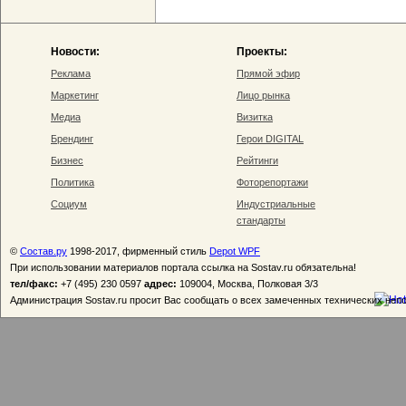
Новости:
Проекты:
Реклама
Прямой эфир
Маркетинг
Лицо рынка
Медиа
Визитка
Брендинг
Герои DIGITAL
Бизнес
Рейтинги
Политика
Фоторепортажи
Социум
Индустриальные
стандарты
©
Состав.ру
1998-2017, фирменный стиль
Depot WPF
При использовании материалов портала ссылка на Sostav.ru обязательна!
тел/факс:
+7 (495) 230 0597
адрес:
109004, Москва, Полковая 3/3
Администрация Sostav.ru просит Вас сообщать о всех замеченных технических неп