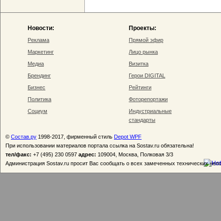
Новости:
Проекты:
Реклама
Прямой эфир
Маркетинг
Лицо рынка
Медиа
Визитка
Брендинг
Герои DIGITAL
Бизнес
Рейтинги
Политика
Фоторепортажи
Социум
Индустриальные
стандарты
©
Состав.ру
1998-2017, фирменный стиль
Depot WPF
При использовании материалов портала ссылка на Sostav.ru обязательна!
тел/факс:
+7 (495) 230 0597
адрес:
109004, Москва, Полковая 3/3
Администрация Sostav.ru просит Вас сообщать о всех замеченных технических неп