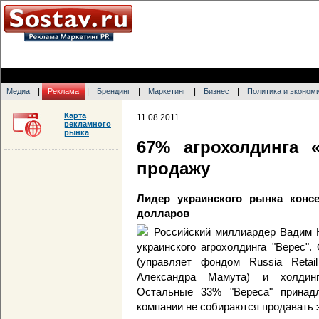
|
|
|
|
|
Медиа
Реклама
Брендинг
Маркетинг
Бизнес
Политика и эконом
Карта
11.08.2011
рекламного
рынка
67% агрохолдинга 
продажу
Лидер украинского рынка конс
долларов
Российский миллиардер Вадим 
украинского агрохолдинга "Верес".
(управляет фондом Russia Retai
Александра Мамута) и холдин
Остальные 33% "Вереса" принадл
компании не собираются продавать э