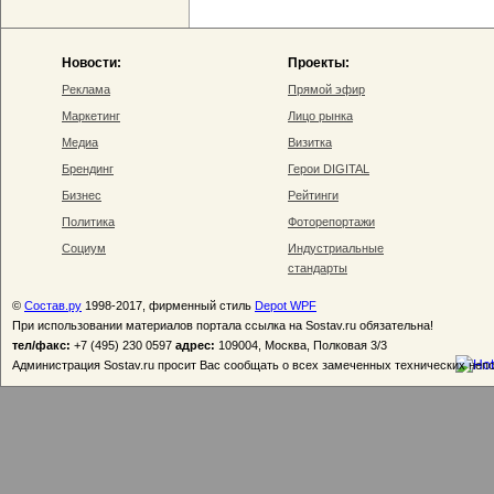
Новости:
Проекты:
Реклама
Прямой эфир
Маркетинг
Лицо рынка
Медиа
Визитка
Брендинг
Герои DIGITAL
Бизнес
Рейтинги
Политика
Фоторепортажи
Социум
Индустриальные
стандарты
©
Состав.ру
1998-2017, фирменный стиль
Depot WPF
При использовании материалов портала ссылка на Sostav.ru обязательна!
тел/факс:
+7 (495) 230 0597
адрес:
109004, Москва, Полковая 3/3
Администрация Sostav.ru просит Вас сообщать о всех замеченных технических неп