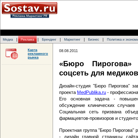
|
|
|
|
|
Медиа
Реклама
Брендинг
Маркетинг
Бизнес
Политика и эконом
Карта
08.08.2011
рекламного
рынка
«Бюро Пирогова» 
соцсеть для медико
Дизайн-студия "Бюро Пирогова" за
проекта
MedPublika.ru
- профессиона
Его основная задача - повышен
обсуждение клинических случаев 
Социальная сеть призвана объед
фармацевтов-провизоров и студент
Проектная группа "Бюро Пирогова" 
- дизайн главной страницы сайта