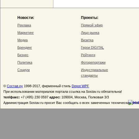
Новости:
Проекты:
Реклама
Прямой эфир
Маркетинг
Лицо рынка
Медиа
Визитка
Брендинг
Герои DIGITAL
Бизнес
Рейтинги
Политика
Фоторепортажи
Социум
Индустриальные
стандарты
©
Состав.ру
1998-2017, фирменный стиль
Depot WPF
При использовании материалов портала ссылка на Sostav.ru обязательна!
тел/факс:
+7 (495) 230 0597
адрес:
109004, Москва, Полковая 3/3
Администрация Sostav.ru просит Вас сообщать о всех замеченных технических неп