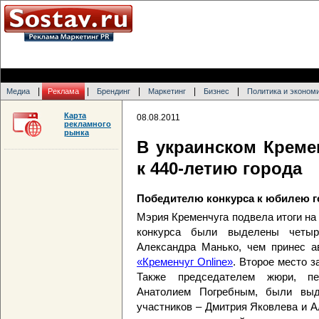
|
|
|
|
|
Медиа
Реклама
Брендинг
Маркетинг
Бизнес
Политика и эконом
Карта
08.08.2011
рекламного
рынка
В украинском Креме
к 440-летию города
Победителю конкурса к юбилею г
Мэрия Кременчуга подвела итоги на 
конкурса были выделены четыр
Александра Манько, чем принес а
«Кременчуг Online»
. Второе место з
Также председателем жюри, пе
Анатолием Погребным, были выд
участников – Дмитрия Яковлева и 