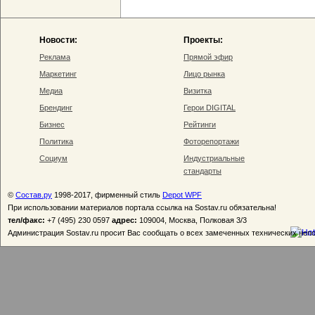
Новости:
Проекты:
Реклама
Прямой эфир
Маркетинг
Лицо рынка
Медиа
Визитка
Брендинг
Герои DIGITAL
Бизнес
Рейтинги
Политика
Фоторепортажи
Социум
Индустриальные
стандарты
©
Состав.ру
1998-2017, фирменный стиль
Depot WPF
При использовании материалов портала ссылка на Sostav.ru обязательна!
тел/факс:
+7 (495) 230 0597
адрес:
109004, Москва, Полковая 3/3
Администрация Sostav.ru просит Вас сообщать о всех замеченных технических неп