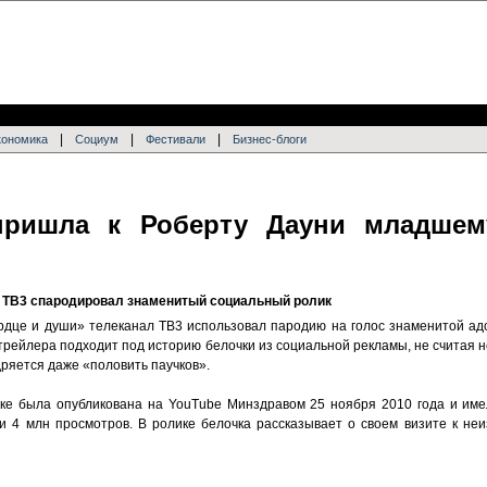
|
|
|
кономика
Социум
Фестивали
Бизнес-блоги
пришла к Роберту Дауни младшем
» ТВ3 спародировал знаменитый социальный ролик
рдце и души» телеканал ТВ3 использовал пародию на голос знаменитой адс
трейлера подходит под историю белочки из социальной рекламы, не считая 
дряется даже «половить паучков».
ке была опубликована на YouTube Минздравом 25 ноября 2010 года и име
ти 4 млн просмотров. В ролике белочка рассказывает о своем визите к н