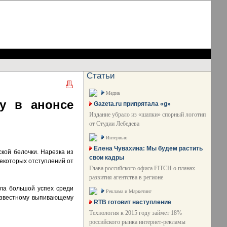
Статьи
Медиа
у в анонсе
Gazeta.ru припрятала «g»
Издание убрало из «шапки» спорный логотип
от Студии Лебедева
Интервью
Елена Чувахина: Мы будем растить
кой белочки. Нарезка из
свои кадры
некоторых отступлений от
Глава российского офиса FITCH о планах
развития агентства в регионе
ла большой успех среди
Реклама и Маркетинг
еизвестному выпивающему
RTB готовит наступление
Технология к 2015 году займет 18%
российского рынка интернет-рекламы