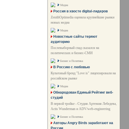
Медиа
Россия в хвосте digital-лидеров
ZenithOptimedia оценила крупнейшие рынки
новых медиа
Медиа
Новостные сайты теряют
аудиторию
Послевыборный спад сказался на
политических и бизнес-СМИ
Бизнес и Политика
В Россию с любовью
Культовый бренд "Love is" лицензировали на
российском рынке
Медиа
Обнародован Единый Рейтинг веб-
студий
В первой тройке - Студия Артемия Лебедева,
Actis Wunderman и ADV/web-engineering
Бизнес и Политика
Авторы Angry Birds заработают на
России