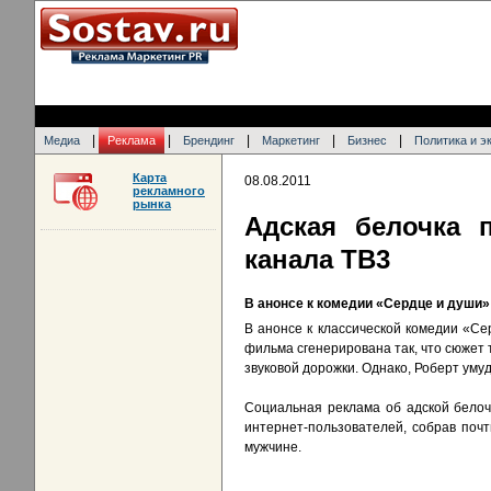
|
|
|
|
|
Медиа
Реклама
Брендинг
Маркетинг
Бизнес
Политика и э
Карта
08.08.2011
рекламного
рынка
Адская белочка 
канала ТВ3
В анонсе к комедии «Сердце и души
В анонсе к классической комедии «Се
фильма сгенерирована так, что сюжет 
звуковой дорожки. Однако, Роберт уму
Социальная реклама об адской белоч
интернет-пользователей, собрав поч
мужчине.