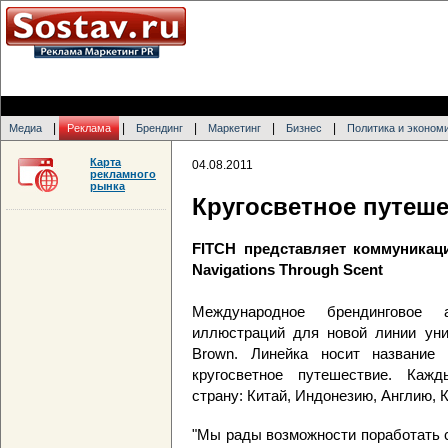
|
|
|
|
|
Медиа
Реклама
Брендинг
Маркетинг
Бизнес
Политика и эконом
Карта
04.08.2011
рекламного
рынка
Кругосветное путеше
FITCH представляет коммуника
Navigations Through Scent
Международное брендинговое 
иллюстраций для новой линии унис
Brown. Линейка носит название N
кругосветное путешествие. Каж
страну: Китай, Индонезию, Англию, К
"Мы рады возможности поработать 