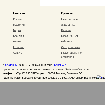
Новости:
Проекты:
Реклама
Прямой эфир
Маркетинг
Лицо рынка
Медиа
Визитка
Брендинг
Герои DIGITAL
Бизнес
Рейтинги
Политика
Фоторепортажи
Социум
Индустриальные
стандарты
©
Состав.ру
1998-2017, фирменный стиль
Depot WPF
При использовании материалов портала ссылка на Sostav.ru обязательна!
тел/факс:
+7 (495) 230 0597
адрес:
109004, Москва, Полковая 3/3
Администрация Sostav.ru просит Вас сообщать о всех замеченных технических неп