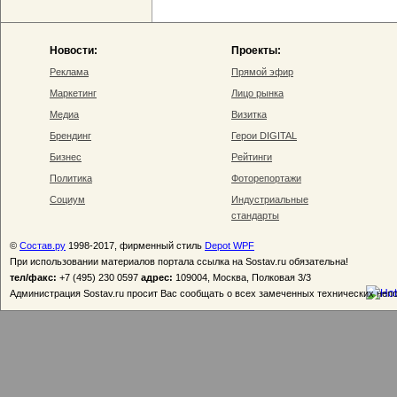
Новости:
Проекты:
Реклама
Прямой эфир
Маркетинг
Лицо рынка
Медиа
Визитка
Брендинг
Герои DIGITAL
Бизнес
Рейтинги
Политика
Фоторепортажи
Социум
Индустриальные
стандарты
©
Состав.ру
1998-2017, фирменный стиль
Depot WPF
При использовании материалов портала ссылка на Sostav.ru обязательна!
тел/факс:
+7 (495) 230 0597
адрес:
109004, Москва, Полковая 3/3
Администрация Sostav.ru просит Вас сообщать о всех замеченных технических неп