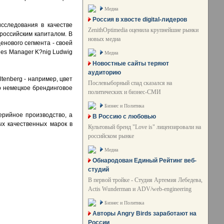
Медиа
Россия в хвосте digital-лидеров
сследования в качестве
ZenithOptimedia оценила крупнейшие рынки
российским капиталом. В
новых медиа
енового сегмента - своей
les Manager K?nig Ludwig
Медиа
Новостные сайты теряют
аудиторию
tenberg - например, цвет
Послевыборный спад сказался на
о немецкое брендинговое
политических и бизнес-СМИ
Бизнес и Политика
ерийное производство, а
В Россию с любовью
ых качественных марок в
Культовый бренд "Love is" лицензировали на
российском рынке
Медиа
Обнародован Единый Рейтинг веб-
студий
В первой тройке - Студия Артемия Лебедева,
Actis Wunderman и ADV/web-engineering
Бизнес и Политика
Авторы Angry Birds заработают на
России