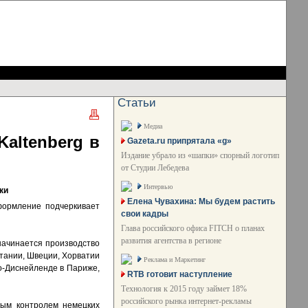
Статьи
Медиа
altenberg в
Gazeta.ru припрятала «g»
Издание убрало из «шапки» спорный логотип
от Студии Лебедева
Интервью
ки
Елена Чувахина: Мы будем растить
формление подчеркивает
свои кадры
Глава российского офиса FITCH о планах
развития агентства в регионе
начинается производство
итании, Швеции, Хорватии
Реклама и Маркетинг
ро-Диснейленде в Париже,
RTB готовит наступление
Технология к 2015 году займет 18%
российского рынка интернет-рекламы
ным контролем немецких