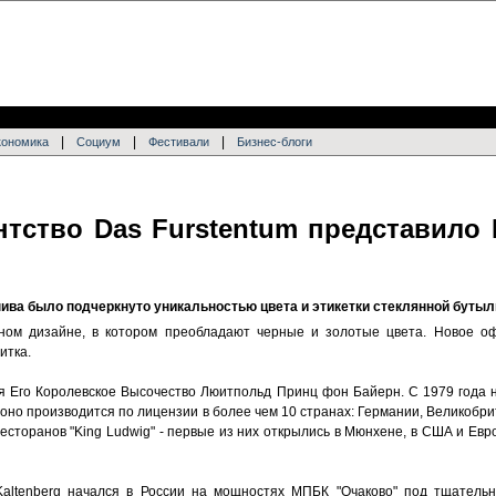
|
|
|
кономика
Социум
Фестивали
Бизнес-блоги
тство Das Furstentum представило K
ива было подчеркнуто уникальностью цвета и этикетки стеклянной бутыл
нном дизайне, в котором преобладают черные и золотые цвета. Новое о
итка.
ся Его Королевское Высочество Люитпольд Принц фон Байерн. С 1979 года 
 оно производится по лицензии в более чем 10 странах: Германии, Великобр
есторанов "King Ludwig" - первые из них открылись в Мюнхене, в США и Ев
Kaltenberg начался в России на мощностях МПБК "Очаково" под тщатель