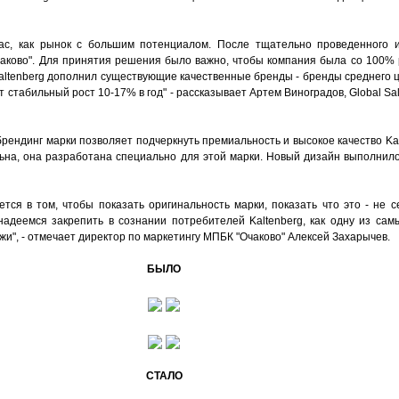
нас, как рынок с большим потенциалом. После тщательно проведенного и
аково". Для принятия решения было важно, чтобы компания была со 100% 
altenberg дополнил существующие качественные бренды - бренды среднего ц
стабильный рост 10-17% в год" - рассказывает Артем Виноградов, Global Sa
рендинг марки позволяет подчеркнуть премиальность и высокое качество Kal
льна, она разработана специально для этой марки. Новый дизайн выполнил
тся в том, чтобы показать оригинальность марки, показать что это - не с
деемся закрепить в сознании потребителей Kaltenberg, как одну из сам
жи", - отмечает директор по маркетингу МПБК "Очаково" Алексей Захарычев.
БЫЛО
СТАЛО