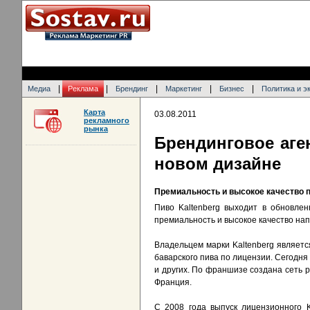
|
|
|
|
|
Медиа
Реклама
Брендинг
Маркетинг
Бизнес
Политика и э
Карта
03.08.2011
рекламного
рынка
Брендинговое аген
новом дизайне
Премиальность и высокое качество п
Пиво Kaltenberg выходит в обновле
премиальность и высокое качество нап
Владельцем марки Kaltenberg являет
баварского пива по лицензии. Сегодня
и других. По франшизе создана сеть р
Франция.
С 2008 года выпуск лицензионного 