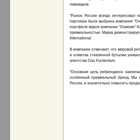
пивоваров.
"Рынок России всегда интересовал 
партнера была выбрана компания "Оч
портфеле марок компании "Очаково" K
премиальностью. Марка демонстрирует 
International.
В компании отмечают, что мировой реб
и этикетка стеклянной бутылки уника
агентство Das Furstentum.
"Основная цель ребрендинга заключае
особенный премиальный бренд. Мы на
России, и значительно повысить прода