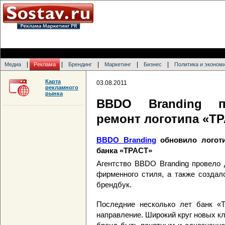
|
|
|
|
|
Медиа
Реклама
Брендинг
Маркетинг
Бизнес
Политика и эконом
Карта
03.08.2011
рекламного
рынка
BBDO Branding пр
ремонт логотипа «Т
BBDO Branding
обновило логот
банка «ТРАСТ»
Агентство BBDO Branding провело 
фирменного стиля, а также создал
брендбук.
Последние несколько лет банк «Т
направление. Широкий круг новых кл