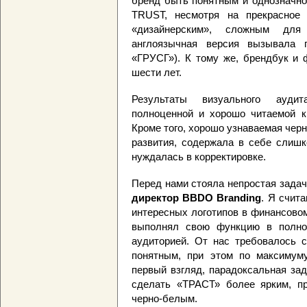
бренд быть понятным и однозначн
TRUST, несмотря на прекрасное 
«дизайнерским», сложным для
англоязычная версия вызывала п
«ГРУСГ»). К тому же, брендбук и
шести лет.
Результаты визуального ауди
полноценной и хорошо читаемой к
Кроме того, хорошо узнаваемая черн
развития, содержала в себе слиш
нуждалась в корректировке.
Перед нами стояла непростая задач
директор BBDO Branding
. Я счит
интересных логотипов в финансовом
выполнял свою функцию в полной
аудиторией. От нас требовалось 
понятным, при этом по максимуму
первый взгляд, парадоксальная за
сделать «ТРАСТ» более ярким, пр
черно-белым.