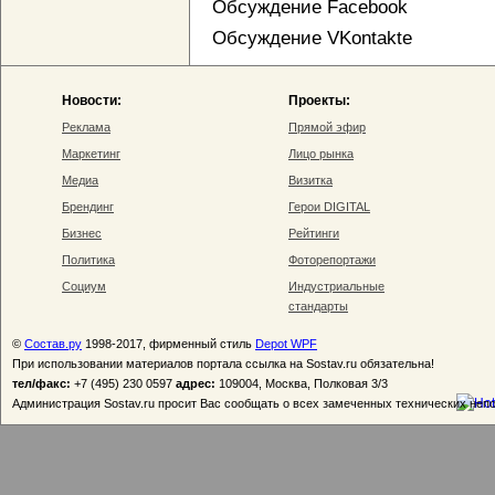
Обсуждение Facebook
Обсуждение VKontakte
Новости:
Проекты:
Реклама
Прямой эфир
Маркетинг
Лицо рынка
Медиа
Визитка
Брендинг
Герои DIGITAL
Бизнес
Рейтинги
Политика
Фоторепортажи
Социум
Индустриальные
стандарты
©
Состав.ру
1998-2017, фирменный стиль
Depot WPF
При использовании материалов портала ссылка на Sostav.ru обязательна!
тел/факс:
+7 (495) 230 0597
адрес:
109004, Москва, Полковая 3/3
Администрация Sostav.ru просит Вас сообщать о всех замеченных технических неп