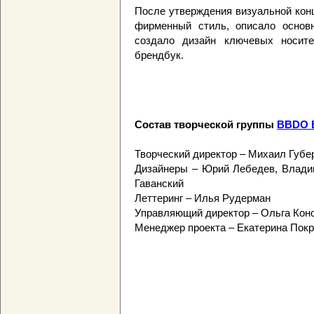
После утверждения визуальной кон
фирменный стиль, описало основн
создало дизайн ключевых носит
брендбук.
Состав творческой группы
BBDO B
Творческий директор – Михаил Губе
Дизайнеры – Юрий Лебедев, Владим
Гаванский
Леттеринг – Илья Рудерман
Управляющий директор – Ольга Кон
Менеджер проекта – Екатерина Пок