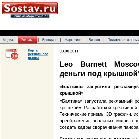
|
|
|
|
|
Медиа
Реклама
Брендинг
Маркетинг
Бизнес
Политика и эконом
Карта
03.08.2011
рекламного
рынка
Leo Burnett Mosc
деньги под крышкой
«Балтика» запустила рекламн
крышкой»
«Балтика» запустила рекламный р
крышкой». Разработкой креативной 
Технические приемы 3D графики, ис
преображение реальных видов горо
создать кадры сворачивания панора