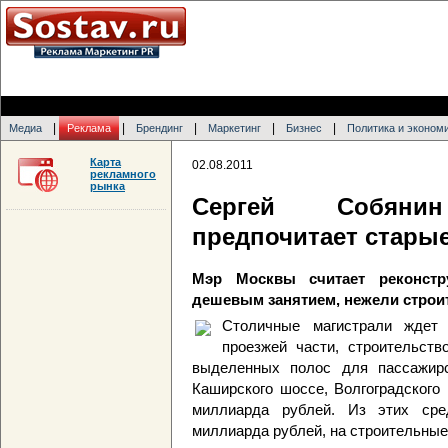
|
|
|
|
|
Медиа
Реклама
Брендинг
Маркетинг
Бизнес
Политика и эконом
Карта
02.08.2011
рекламного
рынка
Сергей Собян
предпочитает стары
Мэр Москвы считает реконст
дешевым занятием, нежели строи
Столичные магистрали ждет 
проезжей части, строительств
выделенных полос для пассажирс
Каширского шоссе, Волгоградского 
миллиарда рублей. Из этих сре
миллиарда рублей, на строительные 