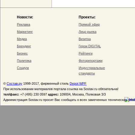
Новости:
Проекты:
Реклама
Прямой эфир
Маркетинг
Лицо рынка
Медиа
Визитка
Брендинг
Герои DIGITAL
Бизнес
Рейтинги
Политика
Фоторепортажи
Социум
Индустриальные
стандарты
©
Состав.ру
1998-2017, фирменный стиль
Depot WPF
При использовании материалов портала ссылка на Sostav.ru обязательна!
тел/факс:
+7 (495) 230 0597
адрес:
109004, Москва, Полковая 3/3
Администрация Sostav.ru просит Вас сообщать о всех замеченных технических неп