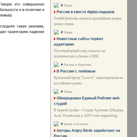
Говорю это совершенно
Медиа
бильности и в политике и
Россия в хвосте digital-лидеров
ремьер.
ZenithOptimedia оценила крупнейшие рынки
новых медиа
следняя такая реклама,
яющих траекторию падения
Медиа
Новостные сайты теряют
аудиторию
Послевыборный спад сказался на
политических и бизнес-СМИ
Реклама и Маркетинг
В Россию с любовью
Культовый бренд "Love is" лицензировали на
российском рынке
Медиа
Обнародован Единый Рейтинг веб-
студий
В первой тройке - Студия Артемия Лебедева,
Actis Wunderman и ADV/web-engineering
Бизнес и Политика
Авторы Angry Birds заработают на
России