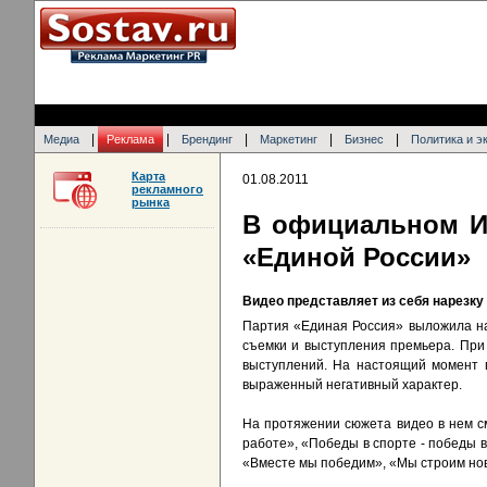
|
|
|
|
|
Медиа
Реклама
Брендинг
Маркетинг
Бизнес
Политика и э
Карта
01.08.2011
рекламного
рынка
В официальном Ин
«Единой России»
Видео представляет из себя нарезк
Партия «Единая Россия» выложила на
съемки и выступления премьера. При 
выступлений. На настоящий момент в
выраженный негативный характер.
На протяжении сюжета видео в нем см
работе», «Победы в спорте - победы в
«Вместе мы победим», «Мы строим но