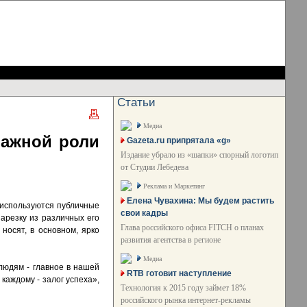
Статьи
Медиа
важной роли
Gazeta.ru припрятала «g»
Издание убрало из «шапки» спорный логотип
от Студии Лебедева
Реклама и Маркетинг
Елена Чувахина: Мы будем растить
 используются публичные
свои кадры
арезку из различных его
Глава российского офиса FITCH о планах
осят, в основном, ярко
развития агентства в регионе
Медиа
людям - главное в нашей
RTB готовит наступление
каждому - залог успеха»,
Технология к 2015 году займет 18%
российского рынка интернет-рекламы