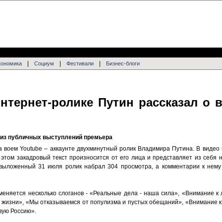
|
|
|
кономика
Социум
Фестивали
Бизнес-блоги
тернет-ролике Путин рассказал о 
у из публичных выступлений премьера
 воем Youtube – аккаунте двухминутный ролик Владимира Путина. В видео
этом закадровый текст произносится от его лица и представляет из себя н
ыложенный 31 июля ролик набрал 304 просмотра, а комментарии к нему н
еняется несколько слоганов - «Реальные дела - наша сила», «Внимание к 
 жизни», «Мы отказываемся от популизма и пустых обещаний», «Внимание к 
вую Россию».