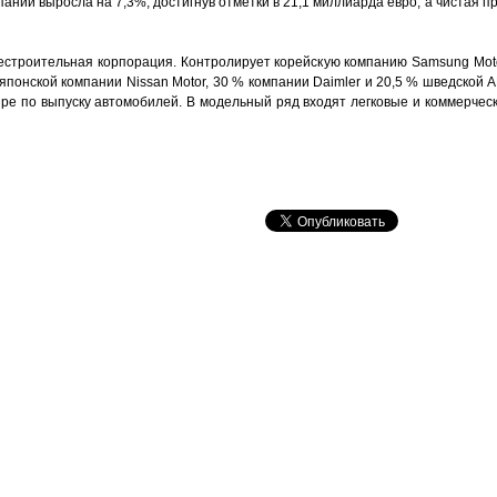
ании выросла на 7,3%, достигнув отметки в 21,1 миллиарда евро, а чистая п
лестроительная корпорация. Контролирует корейскую компанию Samsung Moto
 японской компании Nissan Motor, 30 % компании Daimler и 20,5 % шведской A
ире по выпуску автомобилей. В модельный ряд входят легковые и коммерчес