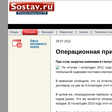
|
|
|
|
|
Медиа
Реклама
Брендинг
Маркетинг
Бизнес
Политика и э
Карта
29.07.2011
рекламного
рынка
Операционная при
При этом, выручка компании в I полу
По итогам I полугодия 2011 год
глобальной задержки поставок электр
В компании сообщили, что за отчет
долларов, но уже во II полугодии этот
В целом же, операционная прибыль гр
годом ранее. Что же касается опера
продаж. В I полугодии 2010 году этот 