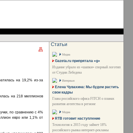
Статьи
Медиа
Gazeta.ru припрятала «g»
Издание убрало из «шапки» спорный логотип
от Студии Лебедева
ратилась на 19,2% из-за
Интервью
Елена Чувахина: Мы будем растить
свои кадры
илась на 218 миллионов
Глава российского офиса FITCH о планах
развития агентства в регионе
учки, по сравнению с 4%
Медиа
иллион евро или 1,1% от
RTB готовит наступление
Технология к 2015 году займет 18%
российского рынка интернет-рекламы