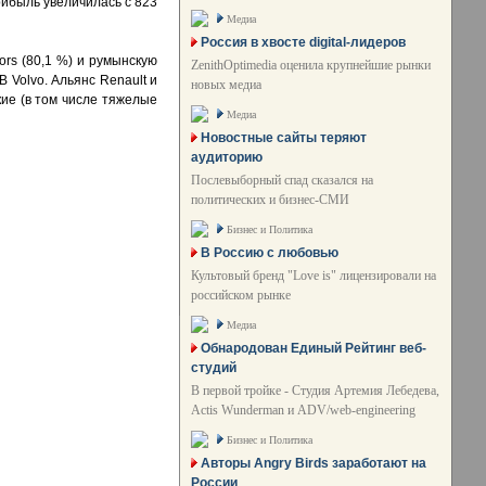
рибыль увеличилась с 823
Медиа
Россия в хвосте digital-лидеров
rs (80,1 %) и румынскую
ZenithOptimedia оценила крупнейшие рынки
B Volvo. Альянс Renault и
новых медиа
кие (в том числе тяжелые
Медиа
Новостные сайты теряют
аудиторию
Послевыборный спад сказался на
политических и бизнес-СМИ
Бизнес и Политика
В Россию с любовью
Культовый бренд "Love is" лицензировали на
российском рынке
Медиа
Обнародован Единый Рейтинг веб-
студий
В первой тройке - Студия Артемия Лебедева,
Actis Wunderman и ADV/web-engineering
Бизнес и Политика
Авторы Angry Birds заработают на
России