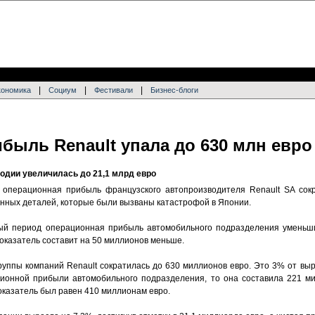
|
|
|
кономика
Социум
Фестивали
Бизнес-блоги
быль Renault упала до 630 млн евро
годии увеличилась до 21,1 млрд евро
а операционная прибыль французского автопроизводителя Renault SA сок
онных деталей, которые были вызваны катастрофой в Японии.
ный период операционная прибыль автомобильного подразделения уменьш
 показатель составит на 50 миллионов меньше.
уппы компаний Renault сократилась до 630 миллионов евро. Это 3% от выр
ционной прибыли автомобильного подразделения, то она составила 221 м
показатель был равен 410 миллионам евро.