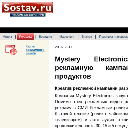
|
|
|
|
|
Медиа
Реклама
Брендинг
Маркетинг
Бизнес
Политика и эконом
Карта
29.07.2011
рекламного
рынка
Mystery Electron
рекламную кампа
продуктов
Креатив рекламной кампании разр
Компания Mystery Electronics запу
Помимо трех рекламных видео р
рекламу в СМИ Рекламные ролики,
бытовой технике (ролик с чайником
телевизором) и авто аудио техни
продолжительность 30, 15 и 5 секун