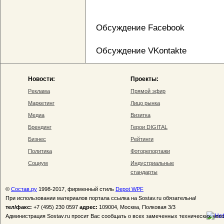
Обсуждение Facebook
Обсуждение VKontakte
Новости:
Проекты:
Реклама
Прямой эфир
Маркетинг
Лицо рынка
Медиа
Визитка
Брендинг
Герои DIGITAL
Бизнес
Рейтинги
Политика
Фоторепортажи
Социум
Индустриальные
стандарты
©
Состав.ру
1998-2017, фирменный стиль
Depot WPF
При использовании материалов портала ссылка на Sostav.ru обязательна!
тел/факс:
+7 (495) 230 0597
адрес:
109004, Москва, Полковая 3/3
Администрация Sostav.ru просит Вас сообщать о всех замеченных технических неп